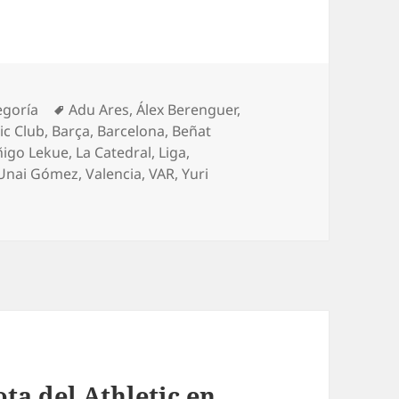
rías
Etiquetas
egoría
Adu Ares
,
Álex Berenguer
,
ic Club
,
Barça
,
Barcelona
,
Beñat
ñigo Lekue
,
La Catedral
,
Liga
,
Unai Gómez
,
Valencia
,
VAR
,
Yuri
ta del Athletic en