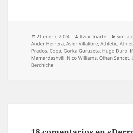
Publicado
Autor
Catego
21 enero, 2024
Itziar Iriarte
Sin cat
el
Ander Herrera
,
Asier Villalibre
,
Athletic
,
Athlet
Prados
,
Copa
,
Gorka Guruzeta
,
Hugo Duro
,
I
Mamardashvili
,
Nico Williams
,
Oihan Sancet
,
Berchiche
18 comentarios en «Derro