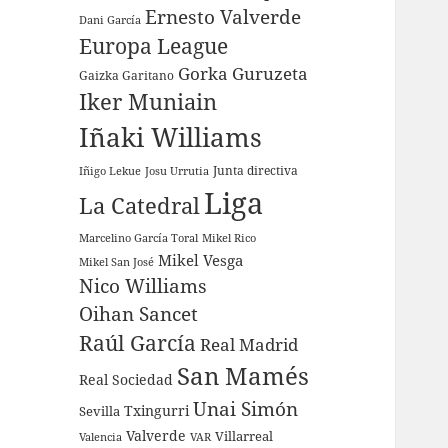
Ernesto Valverde
Dani García
Europa League
Gorka Guruzeta
Gaizka Garitano
Iker Muniain
Iñaki Williams
Junta directiva
Iñigo Lekue
Josu Urrutia
Liga
La Catedral
Marcelino García Toral
Mikel Rico
Mikel Vesga
Mikel San José
Nico Williams
Oihan Sancet
Raúl García
Real Madrid
San Mamés
Real Sociedad
Unai Simón
Sevilla
Txingurri
Valverde
Villarreal
Valencia
VAR