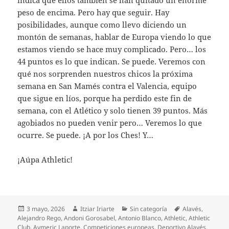
peso de encima. Pero hay que seguir. Hay
posibilidades, aunque como llevo diciendo un
montón de semanas, hablar de Europa viendo lo que
estamos viendo se hace muy complicado. Pero… los
44 puntos es lo que indican. Se puede. Veremos con
qué nos sorprenden nuestros chicos la próxima
semana en San Mamés contra el Valencia, equipo
que sigue en líos, porque ha perdido este fin de
semana, con el Atlético y solo tienen 39 puntos. Más
agobiados no pueden venir pero… Veremos lo que
ocurre. Se puede. ¡A por los Ches! Y…
¡Aúpa Athletic!
Publicado
Autor
Categorías
Etiquetas
3 mayo, 2026
Itziar Iriarte
Sin categoría
Alavés
,
el
Alejandro Rego
,
Andoni Gorosabel
,
Antonio Blanco
,
Athletic
,
Athletic
Club
,
Aymeric Laporte
,
Competiciones europeas
,
Deportivo Alavés
,