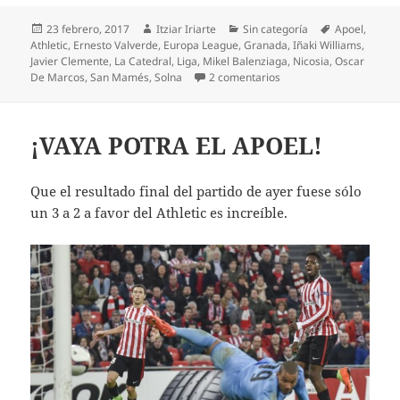
Publicado
Autor
Categorías
Etiquetas
23 febrero, 2017
Itziar Iriarte
Sin categoría
Apoel
,
el
Athletic
,
Ernesto Valverde
,
Europa League
,
Granada
,
Iñaki Williams
,
Javier Clemente
,
La Catedral
,
Liga
,
Mikel Balenziaga
,
Nicosia
,
Oscar
en Estrepitosa derrota d
De Marcos
,
San Mamés
,
Solna
2 comentarios
¡VAYA POTRA EL APOEL!
Que el resultado final del partido de ayer fuese sólo
un 3 a 2 a favor del Athletic es increíble.