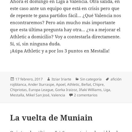
Ahora el domingo en Liga a Valencia. Otra salida, en
este caso ante un equipo que está en crisis pero que
de repente te gana partidos fácil… ¿Qué Valencia nos
encontraremos? Pero aún mucho más importante
que esta última pregunta hay otra… ¿va a mejorar el
Athletic a domicilio? Voy a contestarla directamente.
Sí, sí, sin ninguna duda.
¡Aúpa Athletic y a por los 3 puntos en Mestalla!
Publicado
Autor
Categorías
Etiquetas
17 febrero, 2017
Itziar Iriarte
Sin categoría
afición
el
rojiblanca
,
Ander Iturraspe
,
Apoel
,
Athletic
,
Beñat
,
Chipre
,
Chipriotas
,
Europa League
,
Gorka Iraizoz
,
Iñaki Williams
,
Liga
,
en ¡VAYA POTRA EL A
Mestalla
,
Mikel San José
,
Valencia
2 comentarios
La vuelta de Muniain