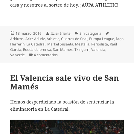
casa y nosotros al sorteo de hoy. ¡AÚPA ATHLETIC!
Publicado
Autor
Categorías
Etiquetas
18 marzo, 2016
Itziar Iriarte
Sin categoría
el
Arbitros
,
Aritz Aduriz
,
Athletic
,
Cuartos de final
,
Europa League
,
Iago
Herrerín
,
La Catedral
,
Markel Susaeta
,
Mestalla
,
Periodista
,
Raúl
García
,
Rueda de prensa
,
San Mamés
,
Txingurri
,
Valencia
,
en Milagro en Mestalla y el Athletic a cuartos
Valverde
4 comentarios
El Valencia sale vivo de San
Mamés
Hemos desperdiciado la ocasión de sentenciar la
eliminatoria en La Catedral.