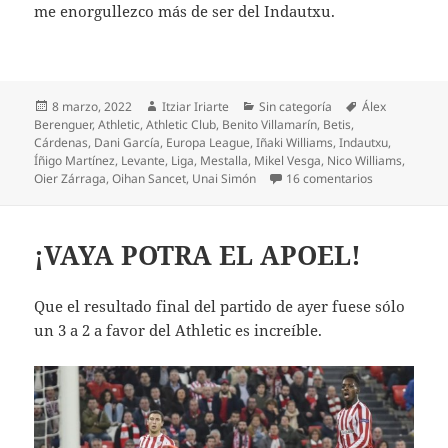
me enorgullezco más de ser del Indautxu.
Publicado
Autor
Categorías
Etiquetas
8 marzo, 2022
Itziar Iriarte
Sin categoría
Álex
el
Berenguer
,
Athletic
,
Athletic Club
,
Benito Villamarín
,
Betis
,
Cárdenas
,
Dani García
,
Europa League
,
Iñaki Williams
,
Indautxu
,
Íñigo Martínez
,
Levante
,
Liga
,
Mestalla
,
Mikel Vesga
,
Nico Williams
,
en El Athleti
Oier Zárraga
,
Oihan Sancet
,
Unai Simón
16 comentarios
¡VAYA POTRA EL APOEL!
Que el resultado final del partido de ayer fuese sólo
un 3 a 2 a favor del Athletic es increíble.