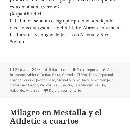
está amañado, ¿verdad?
¡Aúpa Athletic!
P.D.: Fin de semana aciago porque nos han dejado
otros dos exjugadores del Athletic. Abrazo enorme a
las familias y amigos de Jose Luis Artetxe y Nico
Stefano.
Publicado
Autor
Categorías
Etiquetas
21 marzo, 2016
Itziar Iriarte
Sin categoría
Ander
el
Iturraspe
,
Athletic
,
Beñat
,
Celta
,
Cornella-El Prat
,
Diop
,
Espaynol
,
Europa League
,
Javier Eraso
,
Mestalla
,
Mikel Rico
,
Mikel San José
,
Oscar De Marcos
,
Pericos
,
Raúl García
,
San Mamés
,
Sevilla
,
en Oportunidad desaprovecha
Valverde
,
Villarreal
Deja un comentario
Milagro en Mestalla y el
Athletic a cuartos