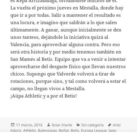
es Kepa Arrizabalaga, olvidándose muchos de él.
La vuelta el próximo jueves en Mestalla, donde hay
que ir a por todas. Salir a mantener el resultado es
una locura, e imagino que saldrán a lo que salen
últimamente. A ganar, aunque inicialmente se den
unos tanteos, dejándole la iniciativa quizá al
Valencia, para aprovechar alguna contra. Pero eso
será otra historia y por medio tenemos también en
San Mamés al Betis. Equipo que va a venir a intentar
aprovecharse del desgaste físico que llevan nuestros
chicos. Supongo que Valverde volverá a tirar de
rotaciones, porque sino, y tal como volverá a estar el
campo, no llegan vivos a Mestalla.
¡Aúpa Athletic y a por el Betis!
Publicado
Autor
Categorías
Etiquetas
11 marzo, 2016
Itziar Iriarte
Sin categoría
Aritz
el
Aduriz
,
Athletic
,
Balenziaga
,
Beñat
,
Betis
,
Europa League
,
Iago
Herrerín
,
La Catedral
,
Liga
,
Markel Susaeta
,
Mestalla
,
Raúl García
,