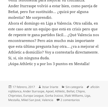
venir fenomenal para mejorar su confianza.
Ander Iturraspe volvió a estar bien, como pareja de
Beñat, pero fue sustituido… ¿quizá por alguna
molestia? Me sorprendió.
Ahora el domingo en Liga a Valencia. Otra salida, en
este caso ante un equipo que está en crisis pero que
de repente te gana partidos fácil… ¿Qué Valencia nos
encontraremos? Pero aún mucho más importante
que esta última pregunta hay otra… ¿va a mejorar el
Athletic a domicilio? Voy a contestarla directamente.
Sí, sí, sin ninguna duda.
¡Aúpa Athletic y a por los 3 puntos en Mestalla!
Publicado
Autor
Categorías
Etiquetas
17 febrero, 2017
Itziar Iriarte
Sin categoría
afición
el
rojiblanca
,
Ander Iturraspe
,
Apoel
,
Athletic
,
Beñat
,
Chipre
,
Chipriotas
,
Europa League
,
Gorka Iraizoz
,
Iñaki Williams
,
Liga
,
en ¡VAYA POTRA EL A
Mestalla
,
Mikel San José
,
Valencia
2 comentarios