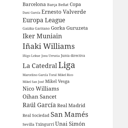
Barcelona
Copa
Barça
Beñat
Ernesto Valverde
Dani García
Europa League
Gorka Guruzeta
Gaizka Garitano
Iker Muniain
Iñaki Williams
Junta directiva
Iñigo Lekue
Josu Urrutia
Liga
La Catedral
Marcelino García Toral
Mikel Rico
Mikel Vesga
Mikel San José
Nico Williams
Oihan Sancet
Raúl García
Real Madrid
San Mamés
Real Sociedad
Unai Simón
Sevilla
Txingurri