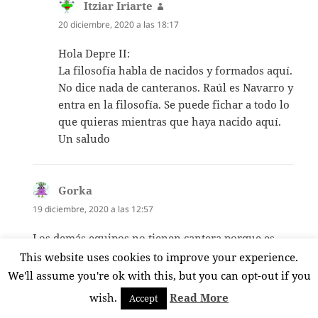
Itziar Iriarte
dice:
20 diciembre, 2020 a las 18:17
Hola Depre II:
La filosofía habla de nacidos y formados aquí.
No dice nada de canteranos. Raúl es Navarro y
entra en la filosofía. Se puede fichar a todo lo
que quieras mientras que haya nacido aquí.
Un saludo
Gorka
dice:
19 diciembre, 2020 a las 12:57
Los demás equipos no tienen cantera porque es
una inversión muy costosa y que tarda muchos
This website uses cookies to improve your experience.
años en dar un rendimiento, y equipos pequeños o
We'll assume you're ok with this, but you can opt-out if you
de bajo presupuesto necesitan un rendimiento
wish.
Read More
Accept
rápido al no disponer de una cantera para