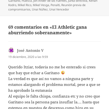
Garitano
,
Huesca
,
Jon Ander de las Fuentes
,
Junta directiva
,
Kenan
Kodro
,
Mikel Rico
,
Mikel Vesga
,
Penalti
,
Reunión previa de
compromisarios
,
Unai Núñez
,
Unai Vencedor
69 comentarios en «El Athletic gana
aburriendo soberanamente»
José Antonio V
dice:
19 diciembre, 2020 a las 9:59
Querido Itziar, todavía no me he enterado si crees
que hay que echar a Garitano
La verdad es que así no vamos a ninguna parte y
estamos alargando el problema mortal, pese a que se
ha aprobado la eutanasia
Al equipo le falta chispa, confianza etc y no creo que
Garitano sea la persona para insuflar la…. hasta que
estemos en puestos de descenso,como hizo en su