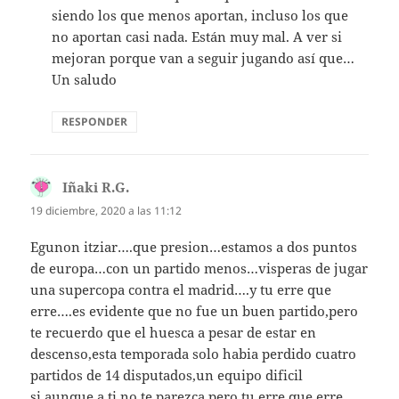
siendo los que menos aportan, incluso los que
no aportan casi nada. Están muy mal. A ver si
mejoran porque van a seguir jugando así que…
Un saludo
RESPONDER
Iñaki R.G.
dice:
19 diciembre, 2020 a las 11:12
Egunon itziar….que presion…estamos a dos puntos
de europa…con un partido menos…visperas de jugar
una supercopa contra el madrid….y tu erre que
erre….es evidente que no fue un buen partido,pero
te recuerdo que el huesca a pesar de estar en
descenso,esta temporada solo habia perdido cuatro
partidos de 14 disputados,un equipo dificil
si,aunque a ti no te parezca,pero tu erre que erre…