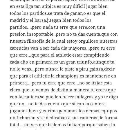
en esta liga tan atipica es muy dificil jugar bien
todos los partidos,se trata de ganar,o es que el
madrid y el barsa,juegan bien todos los
partidos….pero nada tu erre que erre,con una
presion insoportable..pero no te das cuenta,que con
nuestra filosofia,de la cual estoy orgulloso,nuestras
carencias van a ser cada dia mayores…pero tu erre
que erre…que para el athletic estar compitiendo
cada año en primera,es un gran triunfo,aunque tu
no lo veas…pero nunca le oiste a piru gainza,decir
que para el athletic la champions es mantenerse en
primera….pero tu erre que erre…no se itziar,esta
claro que lo vemos de distinta manera,tu crees que
con la cantera se pueden hacer milagros y yo te digo
que no…no te das cuenta que si con la cantera
jugamos bien y encima ganamos,los demas equipos
no ficharian y se dedicaban a sus canteras de forma
total….no ves que ls demas fichan,porque saben lo