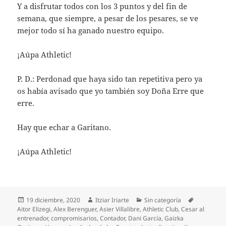
Y a disfrutar todos con los 3 puntos y del fin de
semana, que siempre, a pesar de los pesares, se ve
mejor todo sí ha ganado nuestro equipo.
¡Aúpa Athletic!
P. D.: Perdonad que haya sido tan repetitiva pero ya
os había avisado que yo también soy Doña Erre que
erre.
Hay que echar a Garitano.
¡Aúpa Athletic!
Publicado
Autor
Categorías
Etiquetas
19 diciembre, 2020
Itziar Iriarte
Sin categoría
el
Aitor Elizegi
,
Alex Berenguer
,
Asier Villalibre
,
Athletic Club
,
Cesar al
entrenador
,
compromisarios
,
Contador
,
Dani García
,
Gaizka