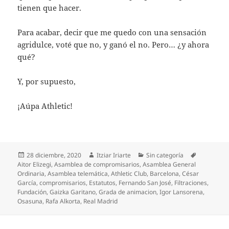
tienen que hacer.
Para acabar, decir que me quedo con una sensación
agridulce, voté que no, y ganó el no. Pero… ¿y ahora
qué?
Y, por supuesto,
¡Aúpa Athletic!
Publicado
Autor
Categorías
Etiquetas
28 diciembre, 2020
Itziar Iriarte
Sin categoría
el
Aitor Elizegi
,
Asamblea de compromisarios
,
Asamblea General
Ordinaria
,
Asamblea telemática
,
Athletic Club
,
Barcelona
,
César
García
,
compromisarios
,
Estatutos
,
Fernando San José
,
Filtraciones
,
Fundación
,
Gaizka Garitano
,
Grada de animacion
,
Igor Lansorena
,
Osasuna
,
Rafa Alkorta
,
Real Madrid