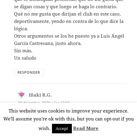
se digan cosas y que luego se haga lo contrario.
Qué no me gusta que dirijan el club en este caso,
deportivamente, yendo en contra de lo que dice la
lógica.
Otros argumentos se los he puesto ya a Luis Ángel
García Castresana, justo ahora.
Sin más,
Un saludo
RESPONDER
Iñaki R.G.
dice:
28 diciembre, 2020 a las 13:50
This website uses cookies to improve your experience.
La logica no,tu logica…respetable por supuesto…
We'll assume you're ok with this, but you can opt-out if you
animo vamos a por algun entrenador
wish.
Read More
Accept
deportivo,de primera linea mundial…tener