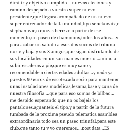
dimitir y objetivo cumplido….nuevas eleciones y
camino despejado a vuestro super nuevo
presidente,que llegara acompañado de un nuevo
super entrenador de talla mundial,tipo senekowitz,o
stephanovic,o quizas berizzo.a partir de ese
momento,un paseo de champions,todos los años….y
para acabar un saludo a esos dos socios de tribuna
norte y baja y sus 8 amigos,que sigan disfrutando de
sus localidades en un san mames muerto…animo a
subir escaleras a pie,que es muy sano y
recomendable a ciertas edades adultas…y nada ya
puestos 90 euros de escote,cada socio para mantener
unas instalaciones modelicas,lezama,base y cuna de
nuestra filosofia….que para eso somos de bilbao…
me despido esperando que no os bajeis los
pantalones,aguanteis el tipo,y a partir de la futura
tumbada de la proxima pseudo telematica asamblea
extraordinaria,todo sea un paseo triunfal,para este
club,que tanto tu y yo queremos….post data…ES