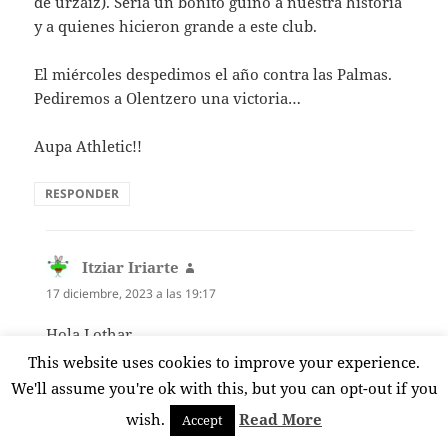
de urzaiz). Sería un bonito guiño a nuestra historia
y a quienes hicieron grande a este club.
El miércoles despedimos el año contra las Palmas.
Pediremos a Olentzero una victoria…
Aupa Athletic!!
RESPONDER
Itziar Iriarte
dice:
17 diciembre, 2023 a las 19:17
Hola Lothar
A mi los actos de 125 aniversario también me han
This website uses cookies to improve your experience.
gustado y todo tenía su simbolismo. A ver si
We'll assume you're ok with this, but you can opt-out if you
escribí sobre ello porque merece la pena.
wish.
Read More
Accept
Y a pedir la victoria contra Las Palmas, sí. Ojalá