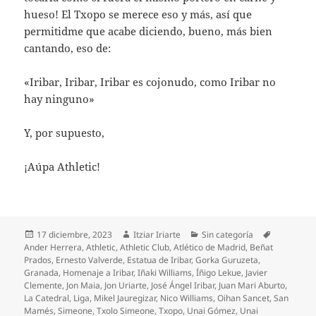
hueso! El Txopo se merece eso y más, así que
permitidme que acabe diciendo, bueno, más bien
cantando, eso de:
«Iribar, Iribar, Iribar es cojonudo, como Iribar no
hay ninguno»
Y, por supuesto,
¡Aúpa Athletic!
Publicado
Autor
Categorías
Etiquetas
17 diciembre, 2023
Itziar Iriarte
Sin categoría
el
Ander Herrera
,
Athletic
,
Athletic Club
,
Atlético de Madrid
,
Beñat
Prados
,
Ernesto Valverde
,
Estatua de Iribar
,
Gorka Guruzeta
,
Granada
,
Homenaje a Iribar
,
Iñaki Williams
,
Íñigo Lekue
,
Javier
Clemente
,
Jon Maia
,
Jon Uriarte
,
José Ángel Iribar
,
Juan Mari Aburto
,
La Catedral
,
Liga
,
Mikel Jauregizar
,
Nico Williams
,
Oihan Sancet
,
San
Mamés
,
Simeone
,
Txolo Simeone
,
Txopo
,
Unai Gómez
,
Unai