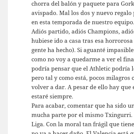
chorra del balón y paquete para Gor
avispado. Mal los dos y nuevo regalo 
en esta temporada de nuestro equipo
Adiós partido, adiós Champions, adiós
hubiese ido a casa tras esa horroros
gente ha hecho). Si aguanté impasible 
como no voy a quedarme a ver el final
podría pensar que el Athletic podría 
pero tal y como está, pocos milagros
volver a dar. A pesar de ello hay que 
estaré siempre.
Para acabar, comentar que ha sido u
mucha parte por el mismo Txingurri. 
Liga. Con la moral tan frágil que tiene
no va a hacer daño. El Valencia está q