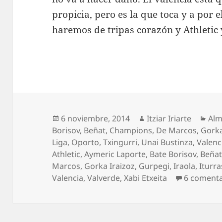
propicia, pero es la que toca y a por 
haremos de tripas corazón y Athletic y
Publicado
Autor
Cat
6 noviembre, 2014
Itziar Iriarte
Alm
el
Borisov
,
Beñat
,
Champions
,
De Marcos
,
Gorka
Liga
,
Oporto
,
Txingurri
,
Unai Bustinza
,
Valenc
Athletic
,
Aymeric Laporte
,
Bate Borisov
,
Beña
Marcos
,
Gorka Iraizoz
,
Gurpegi
,
Iraola
,
Iturr
Valencia
,
Valverde
,
Xabi Etxeita
6 comenta