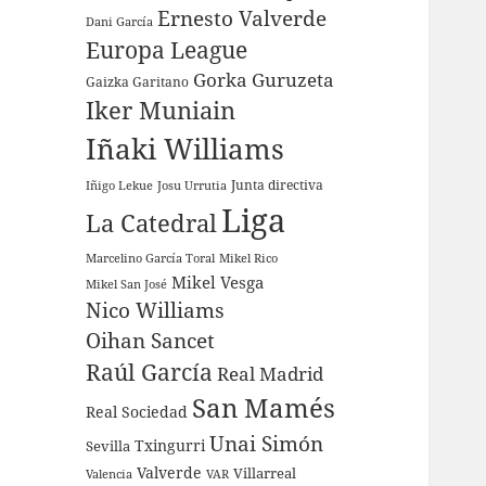
Ernesto Valverde
Dani García
Europa League
Gorka Guruzeta
Gaizka Garitano
Iker Muniain
Iñaki Williams
Junta directiva
Iñigo Lekue
Josu Urrutia
Liga
La Catedral
Marcelino García Toral
Mikel Rico
Mikel Vesga
Mikel San José
Nico Williams
Oihan Sancet
Raúl García
Real Madrid
San Mamés
Real Sociedad
Unai Simón
Sevilla
Txingurri
Valverde
Villarreal
Valencia
VAR