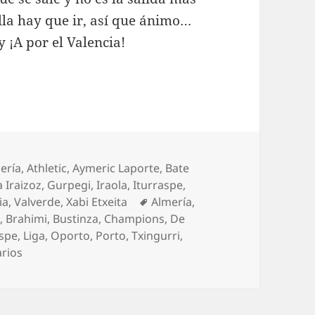
ella hay que ir, así que ánimo…
 ¡A por el Valencia!
egorías
ería
,
Athletic
,
Aymeric Laporte
,
Bate
 Iraizoz
,
Gurpegi
,
Iraola
,
Iturraspe
,
Etiquetas
ia
,
Valverde
,
Xabi Etxeita
Almería
,
t
,
Brahimi
,
Bustinza
,
Champions
,
De
aspe
,
Liga
,
Oporto
,
Porto
,
Txingurri
,
en Athletic, ni pena ni gloria
rios