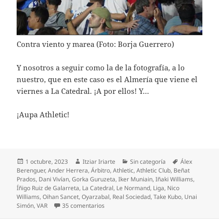
Contra viento y marea (Foto: Borja Guerrero)
Y nosotros a seguir como la de la fotografía, a lo
nuestro, que en este caso es el Almería que viene el
viernes a La Catedral. ¡A por ellos! Y…
¡Aupa Athletic!
Publicado
Autor
Categorías
Etiquetas
1 octubre, 2023
Itziar Iriarte
Sin categoría
Álex
el
Berenguer
,
Ander Herrera
,
Árbitro
,
Athletic
,
Athletic Club
,
Beñat
Prados
,
Dani Vivían
,
Gorka Guruzeta
,
Iker Muniain
,
Iñaki Williams
,
Íñigo Ruiz de Galarreta
,
La Catedral
,
Le Normand
,
Liga
,
Nico
Williams
,
Oihan Sancet
,
Oyarzabal
,
Real Sociedad
,
Take Kubo
,
Unai
en La Real acierta y golea al Athletic
Simón
,
VAR
35 comentarios