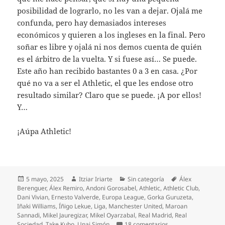
posibilidad de lograrlo, no les van a dejar. Ojalá me
confunda, pero hay demasiados intereses
económicos y quieren a los ingleses en la final. Pero
soñar es libre y ojalá ni nos demos cuenta de quién
es el árbitro de la vuelta. Y si fuese así… Se puede.
Este año han recibido bastantes 0 a 3 en casa. ¿Por
qué no va a ser el Athletic, el que les endose otro
resultado similar? Claro que se puede. ¡A por ellos!
Y…
¡Aúpa Athletic!
Publicado
Autor
Categorías
Etiquetas
5 mayo, 2025
Itziar Iriarte
Sin categoría
Álex
el
Berenguer
,
Álex Remiro
,
Andoni Gorosabel
,
Athletic
,
Athletic Club
,
Dani Vivian
,
Ernesto Valverde
,
Europa League
,
Gorka Guruzeta
,
Iñaki Williams
,
Íñigo Lekue
,
Liga
,
Manchester United
,
Maroan
Sannadi
,
Mikel Jauregizar
,
Mikel Oyarzabal
,
Real Madrid
,
Real
en Empate del Athle
Sociedad
,
Take Kubo
,
Unai Simón
18 comentarios