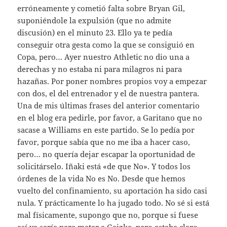
erróneamente y cometió falta sobre Bryan Gil,
suponiéndole la expulsión (que no admite
discusión) en el minuto 23. Ello ya te pedía
conseguir otra gesta como la que se consiguió en
Copa, pero… Ayer nuestro Athletic no dio una a
derechas y no estaba ni para milagros ni para
hazañas. Por poner nombres propios voy a empezar
con dos, el del entrenador y el de nuestra pantera.
Una de mis últimas frases del anterior comentario
en el blog era pedirle, por favor, a Garitano que no
sacase a Williams en este partido. Se lo pedía por
favor, porque sabía que no me iba a hacer caso,
pero… no quería dejar escapar la oportunidad de
solicitárselo. Iñaki está «de que No». Y todos los
órdenes de la vida No es No. Desde que hemos
vuelto del confinamiento, su aportación ha sido casi
nula. Y prácticamente lo ha jugado todo. No sé si está
mal físicamente, supongo que no, porque si fuese
así ya sería para matar a Gaizka, pero estaba claro