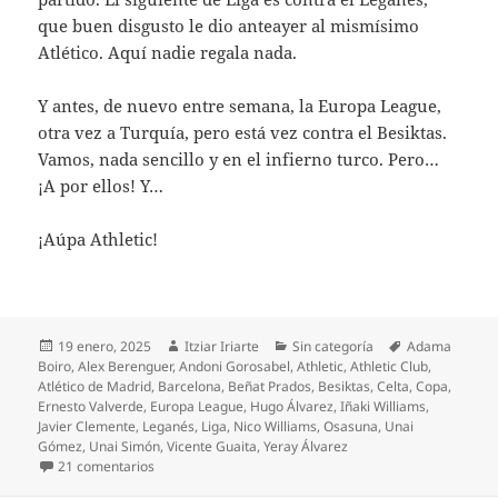
que buen disgusto le dio anteayer al mismísimo
Atlético. Aquí nadie regala nada.
Y antes, de nuevo entre semana, la Europa League,
otra vez a Turquía, pero está vez contra el Besiktas.
Vamos, nada sencillo y en el infierno turco. Pero…
¡A por ellos! Y…
¡Aúpa Athletic!
Publicado
Autor
Categorías
Etiquetas
19 enero, 2025
Itziar Iriarte
Sin categoría
Adama
el
Boiro
,
Alex Berenguer
,
Andoni Gorosabel
,
Athletic
,
Athletic Club
,
Atlético de Madrid
,
Barcelona
,
Beñat Prados
,
Besiktas
,
Celta
,
Copa
,
Ernesto Valverde
,
Europa League
,
Hugo Álvarez
,
Iñaki Williams
,
Javier Clemente
,
Leganés
,
Liga
,
Nico Williams
,
Osasuna
,
Unai
Gómez
,
Unai Simón
,
Vicente Guaita
,
Yeray Álvarez
en Vuelta al triunfo del Athletic en Vigo
21 comentarios