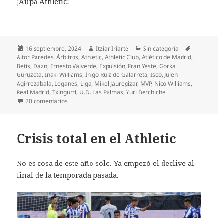
¡Aúpa Athletic!
Publicado
Autor
Categorías
Etiqueta
16 septiembre, 2024
Itziar Iriarte
Sin categoría
el
Aitor Paredes
,
Árbitros
,
Athletic
,
Athletic Club
,
Atlético de Madrid
,
Betis
,
Dazn
,
Ernesto Valverde
,
Expulsión
,
Fran Yeste
,
Gorka
Guruzeta
,
Iñaki Williams
,
Íñigo Ruiz de Galarreta
,
Isco
,
Julen
Agirrezabala
,
Leganés
,
Liga
,
Mikel Jauregizar
,
MVP
,
Nico Williams
,
Real Madrid
,
Txingurri
,
U.D. Las Palmas
,
Yuri Berchiche
en Iñaki Williams + 3 en Gran Canaria
20 comentarios
Crisis total en el Athletic
No es cosa de este año sólo. Ya empezó el declive al
final de la temporada pasada.