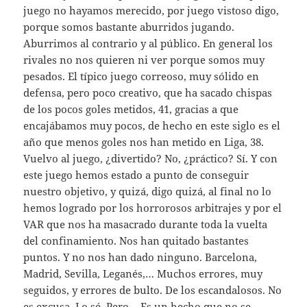
juego no hayamos merecido, por juego vistoso digo,
porque somos bastante aburridos jugando.
Aburrimos al contrario y al público. En general los
rivales no nos quieren ni ver porque somos muy
pesados. El típico juego correoso, muy sólido en
defensa, pero poco creativo, que ha sacado chispas
de los pocos goles metidos, 41, gracias a que
encajábamos muy pocos, de hecho en este siglo es el
año que menos goles nos han metido en Liga, 38.
Vuelvo al juego, ¿divertido? No, ¿práctico? Sí. Y con
este juego hemos estado a punto de conseguir
nuestro objetivo, y quizá, digo quizá, al final no lo
hemos logrado por los horrorosos arbitrajes y por el
VAR que nos ha masacrado durante toda la vuelta
del confinamiento. Nos han quitado bastantes
puntos. Y no nos han dado ninguno. Barcelona,
Madrid, Sevilla, Leganés,… Muchos errores, muy
seguidos, y errores de bulto. De los escandalosos. No
es excusa. Lo sé. Pero… Es un hecho que no se