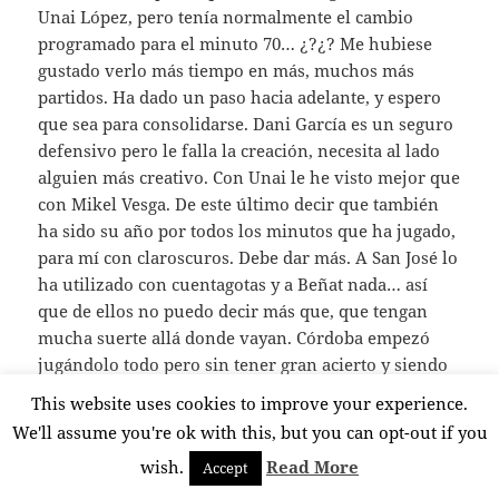
Unai López, pero tenía normalmente el cambio
programado para el minuto 70… ¿?¿? Me hubiese
gustado verlo más tiempo en más, muchos más
partidos. Ha dado un paso hacia adelante, y espero
que sea para consolidarse. Dani García es un seguro
defensivo pero le falla la creación, necesita al lado
alguien más creativo. Con Unai le he visto mejor que
con Mikel Vesga. De este último decir que también
ha sido su año por todos los minutos que ha jugado,
para mí con claroscuros. Debe dar más. A San José lo
ha utilizado con cuentagotas y a Beñat nada… así
que de ellos no puedo decir más que, que tengan
mucha suerte allá donde vayan. Córdoba empezó
jugándolo todo pero sin tener gran acierto y siendo
discutido, hasta que desapareció de las alineaciones,
This website uses cookies to improve your experience.
para volver a aparecer bastante más tarde, pero
We'll assume you're ok with this, but you can opt-out if you
volviendo a aportar más de lo que lo hizo
wish.
Read More
Accept
inicialmente. Diría que le vino bien el banquillo
porque mejoró considerablemente. De todas formas,