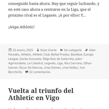
conseguido hasta ahora. Hay que seguir luchando, y
en este caso ahora a centrarse en la Liga, que el
próximo rival es el Leganés. ¡A por ellos! Y…
¡Aúpa Athletic!
Publicado
Autor
Categorías
Etiquetas
22 enero, 2025
Itziar Iriarte
Sin categoría
Aitor
el
Paredes
,
Athletic
,
Athletic Club
,
Beñat Prados
,
Besitkas
,
Europa
League
,
Gorka Guruzeta
,
Íñigo Ruiz de Galarreta
,
Julen
Agirrezabala
,
La Catedral
,
Leganés
,
Liga
,
Nico Serrano
,
Oihan
Sancet
,
Óscar De Marcos
,
Unai Gómez
,
Unai Núñez
,
Yuri
en Desastroso Athletic en Estambul
Berchiche
22 comentarios
Vuelta al triunfo del
Athletic en Vigo