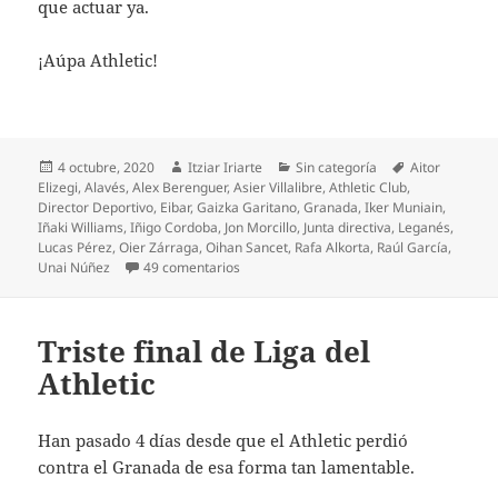
que actuar ya.
¡Aúpa Athletic!
Publicado
Autor
Categorías
Etiquetas
4 octubre, 2020
Itziar Iriarte
Sin categoría
Aitor
el
Elizegi
,
Alavés
,
Alex Berenguer
,
Asier Villalibre
,
Athletic Club
,
Director Deportivo
,
Eibar
,
Gaizka Garitano
,
Granada
,
Iker Muniain
,
Iñaki Williams
,
Iñigo Cordoba
,
Jon Morcillo
,
Junta directiva
,
Leganés
,
Lucas Pérez
,
Oier Zárraga
,
Oihan Sancet
,
Rafa Alkorta
,
Raúl García
,
en Crisis total en el Athletic
Unai Núñez
49 comentarios
Triste final de Liga del
Athletic
Han pasado 4 días desde que el Athletic perdió
contra el Granada de esa forma tan lamentable.