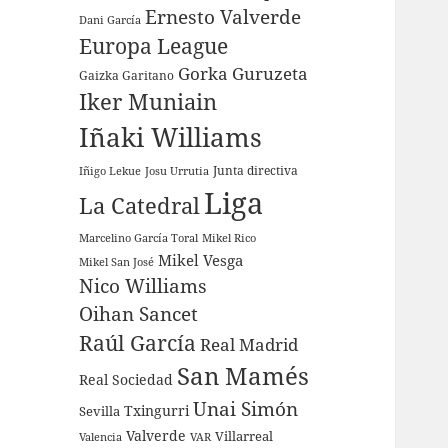
Ernesto Valverde
Dani García
Europa League
Gorka Guruzeta
Gaizka Garitano
Iker Muniain
Iñaki Williams
Junta directiva
Iñigo Lekue
Josu Urrutia
Liga
La Catedral
Marcelino García Toral
Mikel Rico
Mikel Vesga
Mikel San José
Nico Williams
Oihan Sancet
Raúl García
Real Madrid
San Mamés
Real Sociedad
Unai Simón
Sevilla
Txingurri
Valverde
Villarreal
Valencia
VAR