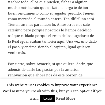
y sobre todo, ellos que pueden, fichar a alguien
mucho más barato que quizá a la larga te dé tan
buen rendimiento como el jugador perdido. Tienen
como mercado el mundo entero. Tan difícil no será.
Tienen un mes para hacerlo. A nosotros nos sale
carísimo pero porque nosotros lo hemos decidido,
así que cuidado porque el resto de los jugadores de
la Real igual acaban también aquí. Una vez uno dado
el paso, y encima siendo el capitán, igual quieren
venir más.
Por cierto, sobre Aymeric, sí que quiero decir, que
además de darle las gracias por la anterior
renovación que ahora nos da este porrón de
millones, sí que me hubiese gustado que se fuese en
This website uses cookies to improve your experience.
verano y no ahora. Pero… el mercado es el mercado
We'll assume you're ok with this, but you can opt-out if you
y ante jeque con chequera poco importan nuestros
deseos. Sí que también hubiese preferido que lo
wish.
Read More
Accept
hubiese dicho antes. Seguro que el jugador ya lo