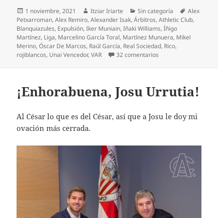
Publicado
Autor
Categorías
Etiquetas
1 noviembre, 2021
Itziar Iriarte
Sin categoría
Alex
el
Petxarroman
,
Alex Remiro
,
Alexander Isak
,
Árbitros
,
Athletic Club
,
Blanquiazules
,
Expulsión
,
Iker Muniain
,
Iñaki Williams
,
Íñigo
Martínez
,
Liga
,
Marcelino García Toral
,
Martínez Munuera
,
Mikel
Merino
,
Óscar De Marcos
,
Raúl García
,
Real Sociedad
,
Rico
,
en El Athletic mereció
rojiblancos
,
Unai Vencedor
,
VAR
32 comentarios
¡Enhorabuena, Josu Urrutia!
Al César lo que es del César, así que a Josu le doy mi
ovación más cerrada.