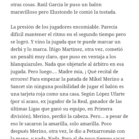
otras cosas. Raúl García le puso un balón
maravilloso pero Elustondo le comió la tostada.
La presión de los jugadores encomiable. Parecía
difícil mantener el ritmo en el segundo tiempo pero
se logró. Y vino la jugada que te puede marcar un
derbi y lo marca. Íñigo Martínez, otra vez, cometió
un penalti muy claro, que puso en ventaja a los
blanquiazules. Nada que objetarle al árbitro en esa
jugada. Pero luego…. Madre mía, ¡ Qué recital de
errores! Para empezar la patada de Mikel Merino a
Sancet sin ninguna posibilidad de jugar el balón es
una tarjeta roja como una casa. Según López Ufarte
(por si acaso, ex jugador de la Real, ganador de las
últimas Ligas que ganó su equipo, en Primera
división), Merino, perdió la cabeza. Pero… a pesar de
eso le sacaron la amarilla, solo amarilla. Poco
después Merino, otra vez, le dio a Petxarromán con
la mano, y nada. Nada. Para al de poco tiempo sacar