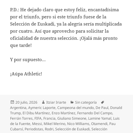
P.D.: He dejado claro que estoy feliz, encantadísima
por el triunfo, pero si este triunfo fuese de la
Selección de Euskadi, ya la alegría sería multiplicada
por cuatro. Así que aprovecho para solicitar la
oficialidad de nuestra selección. ¡Ojalá más pronto
que tarde!
Y por supuesto…
¡Aúpa Athletic!
Publicado
Autor
Categorías
Etiquetas
20 julio, 2026
Itziar Iriarte
Sin categoría
el
Argentina
,
Aymeric Laporte
,
Campeona del mundo
,
De Paul
,
Donald
Trump
,
El Dibu Martínez
,
Enzo Martínez
,
Fernando Del Campo
,
Ferrán Torres
,
FIFA
,
Francia
,
Giuliano Simeone
,
Lamine Yamal
,
Luis
de la Fuente
,
Messi
,
Mikel Merino
,
Nico Williams
,
Otamendi
,
Pau
Cubarsí
,
Periodistas
,
Rodri
,
Selección de Euskadi
,
Selección