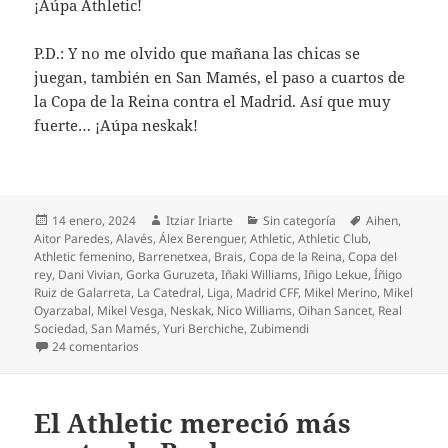
¡Aúpa Athletic!
P.D.: Y no me olvido que mañana las chicas se
juegan, también en San Mamés, el paso a cuartos de
la Copa de la Reina contra el Madrid. Así que muy
fuerte… ¡Aúpa neskak!
Publicado
Autor
Categorías
Etiquetas
14 enero, 2024
Itziar Iriarte
Sin categoría
Aihen
,
el
Aitor Paredes
,
Alavés
,
Álex Berenguer
,
Athletic
,
Athletic Club
,
Athletic femenino
,
Barrenetxea
,
Brais
,
Copa de la Reina
,
Copa del
rey
,
Dani Vivian
,
Gorka Guruzeta
,
Iñaki Williams
,
Iñigo Lekue
,
Íñigo
Ruiz de Galarreta
,
La Catedral
,
Liga
,
Madrid CFF
,
Mikel Merino
,
Mikel
Oyarzabal
,
Mikel Vesga
,
Neskak
,
Nico Williams
,
Oihan Sancet
,
Real
Sociedad
,
San Mamés
,
Yuri Berchiche
,
Zubimendi
en Golpe de autoridad del Athletic contra la Real
24 comentarios
El Athletic mereció más