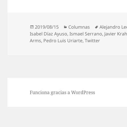
Publicado
Categorías
Etiquetas
2019/08/15
Columnas
Alejandro L
el
Isabel Díaz Ayuso
,
Ismael Serrano
,
Javier Kra
Arms
,
Pedro Luis Uriarte
,
Twitter
Funciona gracias a WordPress