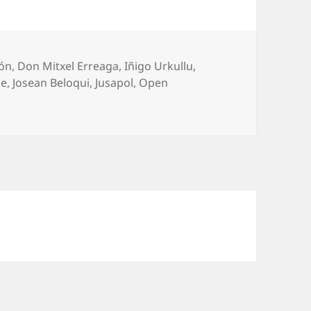
eón
,
Don Mitxel Erreaga
,
Iñigo Urkullu
,
he
,
Josean Beloqui
,
Jusapol
,
Open