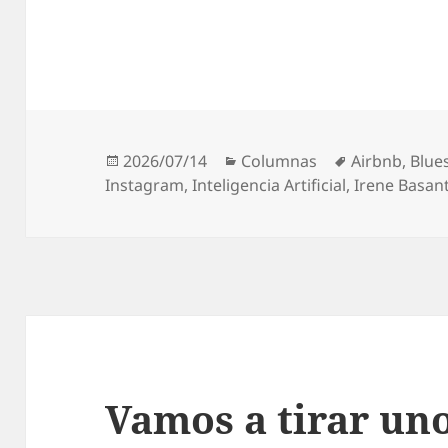
Publicado
Categorías
Etiquetas
2026/07/14
Columnas
Airbnb
,
Blue
el
Instagram
,
Inteligencia Artificial
,
Irene Basan
Vamos a tirar uno