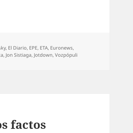
sky
,
El Diario
,
EPE
,
ETA
,
Euronews
,
ta
,
Jon Sistiaga
,
Jotdown
,
Vozpópuli
s factos