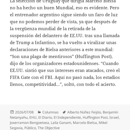
La selección de Uruguay que dirigía Marcelo Bielsa
no ha hecho un buen Mundial, eso es evidente. Pero
el entrenador argentino sigue siendo un faro de luz
que no podemos perder de vista, ya que después de
la vergüenza mundial de la retirada de la
suspensión del delantero de EE.UU. tras una llamada
de Trump a Infantino, se ha vuelto a viralizar unas
declaraciones de Bielsa anteriores a este mundial:
“Son una plaga de mentirosos” (Huffington Post),
dijo de los organizadores estadounidenses. “Cuando
EE.UU. sintió que sus intereses eran atacados, creó el
FIFA Gate con el FBI. Aquí no pasó nada, los estadios
llenos, competitividad…”, soltó, con todo el acierto.
Publicado
Categorías
Etiquetas
2026/07/08
Columnas
Alberto Núñez Feijóo
,
Benjamín
el
Netanyahu
,
EHU
,
El Diario
,
El Independiente
,
Huffington Post
,
Israel
,
Joxerramon Bengoetxea
,
Laila Ganam
,
Marcelo Bielsa
,
Mikel
Segovia
,
Público
,
The Objective