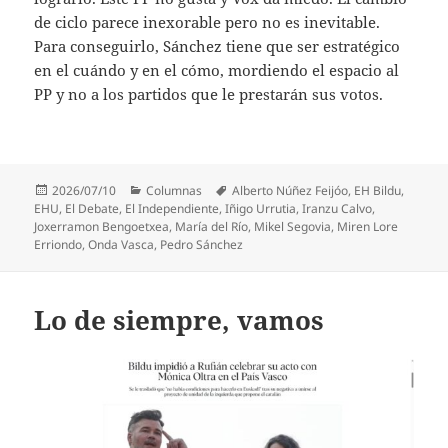
de ciclo parece inexorable pero no es inevitable.
Para conseguirlo, Sánchez tiene que ser estratégico
en el cuándo y en el cómo, mordiendo el espacio al
PP y no a los partidos que le prestarán sus votos.
Publicado
Categorías
Etiquetas
2026/07/10
Columnas
Alberto Núñez Feijóo
,
EH Bildu
,
el
EHU
,
El Debate
,
El Independiente
,
Iñigo Urrutia
,
Iranzu Calvo
,
Joxerramon Bengoetxea
,
María del Río
,
Mikel Segovia
,
Miren Lore
Erriondo
,
Onda Vasca
,
Pedro Sánchez
Lo de siempre, vamos