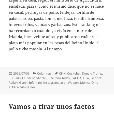
ensalada, pizza (como él mismo dice, que no se hace
en casa), pechugas de pollo, lentejas, tortilla de
patatas, sopa, pasta, lomo, merluza, tortilla francesa,
huevos fritos, vainas y garbanzos. Este ranking me
ha recordado a cuando yo vivía en el norte de
Irlanda, hace veinte años, y publicaron cuál era el
plato más popular en las casas del Reino Unido: el
pollo tikka masala. Al tiempo.
Publicado
Categorías
Etiquetas
2026/07/09
Columnas
CNN
,
Cocituber
,
Donald Trump
,
el
EH Bildu
,
El Independiente
,
El Mundo Today
,
FACUA
,
FIFA
,
Gabriel
Rufián
,
Gianni Infantino
,
Instagram
,
Jason Watson
,
Mónica Oltra
,
Público
,
Vito Quiles
Vamos a tirar unos factos