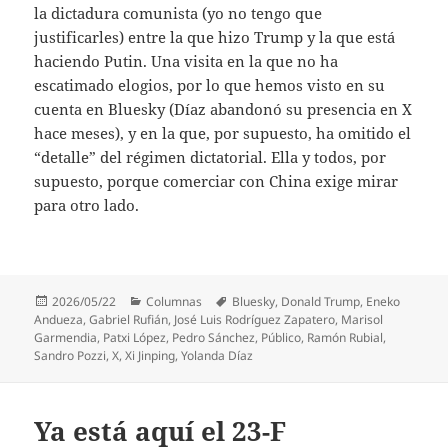
la dictadura comunista (yo no tengo que
justificarles) entre la que hizo Trump y la que está
haciendo Putin. Una visita en la que no ha
escatimado elogios, por lo que hemos visto en su
cuenta en Bluesky (Díaz abandonó su presencia en X
hace meses), y en la que, por supuesto, ha omitido el
“detalle” del régimen dictatorial. Ella y todos, por
supuesto, porque comerciar con China exige mirar
para otro lado.
Publicado
Categorías
Etiquetas
2026/05/22
Columnas
Bluesky
,
Donald Trump
,
Eneko
el
Andueza
,
Gabriel Rufián
,
José Luis Rodríguez Zapatero
,
Marisol
Garmendia
,
Patxi López
,
Pedro Sánchez
,
Público
,
Ramón Rubial
,
Sandro Pozzi
,
X
,
Xi Jinping
,
Yolanda Díaz
Ya está aquí el 23-F