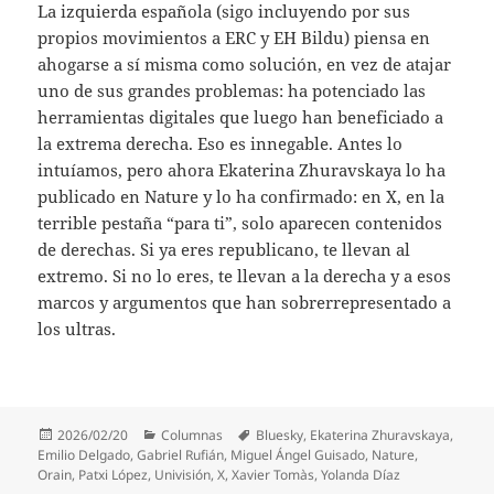
La izquierda española (sigo incluyendo por sus
propios movimientos a ERC y EH Bildu) piensa en
ahogarse a sí misma como solución, en vez de atajar
uno de sus grandes problemas: ha potenciado las
herramientas digitales que luego han beneficiado a
la extrema derecha. Eso es innegable. Antes lo
intuíamos, pero ahora Ekaterina Zhuravskaya lo ha
publicado en Nature y lo ha confirmado: en X, en la
terrible pestaña “para ti”, solo aparecen contenidos
de derechas. Si ya eres republicano, te llevan al
extremo. Si no lo eres, te llevan a la derecha y a esos
marcos y argumentos que han sobrerrepresentado a
los ultras.
Publicado
Categorías
Etiquetas
2026/02/20
Columnas
Bluesky
,
Ekaterina Zhuravskaya
,
el
Emilio Delgado
,
Gabriel Rufián
,
Miguel Ángel Guisado
,
Nature
,
Orain
,
Patxi López
,
Univisión
,
X
,
Xavier Tomàs
,
Yolanda Díaz