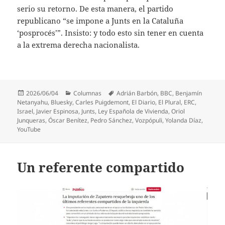
serio su retorno. De esta manera, el partido
republicano “se impone a Junts en la Cataluña
‘posprocés’”. Insisto: y todo esto sin tener en cuenta
a la extrema derecha nacionalista.
Publicado
Categorías
Etiquetas
2026/06/04
Columnas
Adrián Barbón
,
BBC
,
Benjamín
el
Netanyahu
,
Bluesky
,
Carles Puigdemont
,
El Diario
,
El Plural
,
ERC
,
Israel
,
Javier Espinosa
,
Junts
,
Ley Española de Vivienda
,
Oriol
Junqueras
,
Óscar Benítez
,
Pedro Sánchez
,
Vozpópuli
,
Yolanda Díaz
,
YouTube
Un referente compartido