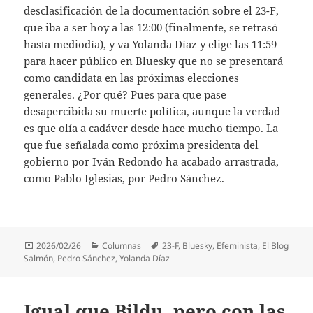
desclasificación de la documentación sobre el 23-F,
que iba a ser hoy a las 12:00 (finalmente, se retrasó
hasta mediodía), y va Yolanda Díaz y elige las 11:59
para hacer público en Bluesky que no se presentará
como candidata en las próximas elecciones
generales. ¿Por qué? Pues para que pase
desapercibida su muerte política, aunque la verdad
es que olía a cadáver desde hace mucho tiempo. La
que fue señalada como próxima presidenta del
gobierno por Iván Redondo ha acabado arrastrada,
como Pablo Iglesias, por Pedro Sánchez.
Publicado
Categorías
Etiquetas
2026/02/26
Columnas
23-F
,
Bluesky
,
Efeminista
,
El Blog
el
Salmón
,
Pedro Sánchez
,
Yolanda Díaz
Igual que Bildu, pero con las