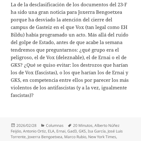
La de la desclasificación de los documentos del 23-F
ha sido una gran noticia para Joxerra Bengoetxea
porque ha desviado la atención del cierre del
campus de Gasteiz en el que Vox (tan legal como EH
Bildu) había programado un acto. Más allá del ruido
del golpe de Estado, antes de que acabe la semana
tendremos que preguntarnos: ¿qué grupo era el
peligroso, el de Vox (deleznable), el de Ernai o el de
GKS? ¿Qué se quiso evitar: los destrozos que harían
los de Vox (fascistas), o los que harían los de Ernai y
GKS, en competencia entre ellos por parecer los más
violentos de los antifascistas (y a la vez, igualmente
fascistas)?
Publicado
Categorías
Etiquetas
2026/02/28
Columnas
20 Minutos
,
Alberto Núñez
el
Feijóo
,
Antonio Ortiz
,
ELA
,
Ernai
,
Gad3
,
GKS
,
Isa García
,
José Luis
Torrente
,
Joxerra Bengoetxea
,
Marco Rubio
,
New York Times
,