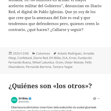
acelerón militar del Gobierno”, denuncian en Diario
Red, el digital de Pablo Iglesias. Que yo soy de los
que cree que la amenaza del Este es real y que
tendremos que defendernos pero, quienes creen lo
contrario, ¿qué hacen? ¿Callarse y seguir?
Publicado
Categorías
Etiquetas
2025/12/06
Columnas
Arkaitz Rodríguez
,
Arnaldo
el
Otegi
,
Confebask
,
Diario Red
,
EH Bildu
,
ELA
,
Ernai
,
Fundación
Fernando Buesa
,
Mitxel Lakuntza
,
Orain
,
Oskar Matute
,
Pello
Otxandiano
,
Pernando Barrena
,
Tamara Yagüe
¿Quiénes son «los otros»?