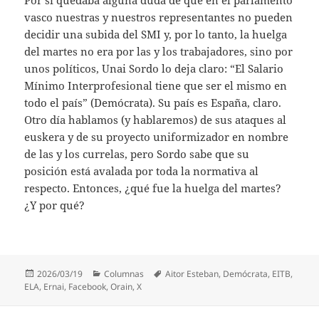
Por si quedaba alguna duda de que en el parlamento
vasco nuestras y nuestros representantes no pueden
decidir una subida del SMI y, por lo tanto, la huelga
del martes no era por las y los trabajadores, sino por
unos políticos, Unai Sordo lo deja claro: “El Salario
Mínimo Interprofesional tiene que ser el mismo en
todo el país” (Demócrata). Su país es España, claro.
Otro día hablamos (y hablaremos) de sus ataques al
euskera y de su proyecto uniformizador en nombre
de las y los currelas, pero Sordo sabe que su
posición está avalada por toda la normativa al
respecto. Entonces, ¿qué fue la huelga del martes?
¿Y por qué?
Publicado
Categorías
Etiquetas
2026/03/19
Columnas
Aitor Esteban
,
Demócrata
,
EITB
,
el
ELA
,
Ernai
,
Facebook
,
Orain
,
X