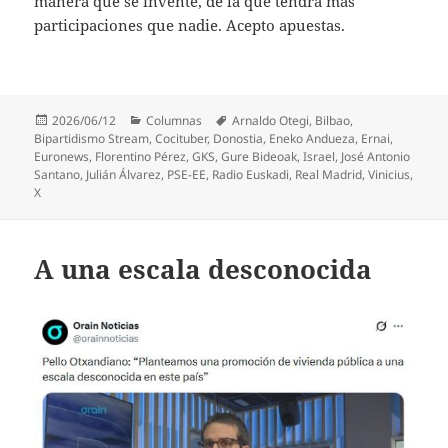
manera que se invente, de la que tendrá más
participaciones que nadie. Acepto apuestas.
Publicado
Categorías
Etiquetas
2026/06/12
Columnas
Arnaldo Otegi
,
Bilbao
,
el
Bipartidismo Stream
,
Cocituber
,
Donostia
,
Eneko Andueza
,
Ernai
,
Euronews
,
Florentino Pérez
,
GKS
,
Gure Bideoak
,
Israel
,
José Antonio
Santano
,
Julián Álvarez
,
PSE-EE
,
Radio Euskadi
,
Real Madrid
,
Vinicius
,
X
A una escala desconocida