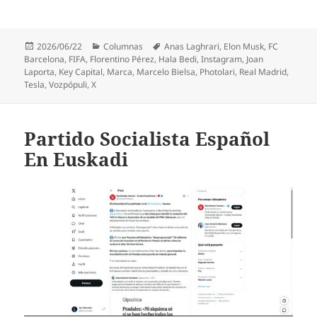
Publicado
Categorías
Etiquetas
2026/06/22
Columnas
Anas Laghrari
,
Elon Musk
,
FC
el
Barcelona
,
FIFA
,
Florentino Pérez
,
Hala Bedi
,
Instagram
,
Joan
Laporta
,
Key Capital
,
Marca
,
Marcelo Bielsa
,
Photolari
,
Real Madrid
,
Tesla
,
Vozpópuli
,
X
Partido Socialista Español
En Euskadi