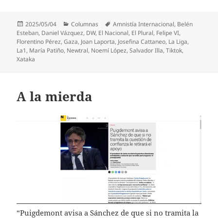
Publicado
Categorías
Etiquetas
2025/05/04
Columnas
Amnistía Internacional
,
Belén
el
Esteban
,
Daniel Vázquez
,
DW
,
El Nacional
,
El Plural
,
Felipe VI
,
Florentino Pérez
,
Gaza
,
Joan Laporta
,
Josefina Cattaneo
,
La Liga
,
La1
,
María Patiño
,
Newtral
,
Noemí López
,
Salvador Illa
,
Tiktok
,
Xataka
A la mierda
“Puigdemont avisa a Sánchez de que si no tramita la