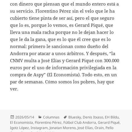
con dinero que piensan que el mundo entero está a
su servicio. Florentino Pérez sin el velo que le ha
cubierto tiene pinta de ser así, pero el que seguro
que lo es, porque lo vemos, es Gerard Piqué, que
lleva una mala racha porque no le dejan hacer lo
que le da la gana, que es lo que él cree que es lo
normal: primero le sancionan como dueño del
Andorra por atacar a unos árbitros. Y después, “la
CNMV multa a José Elías y Gerard Piqué con 300.000
euros por el uso de información privilegiada en la
compra de Aspy” (El Economista). Todo esto, en un
par de semanas. Cómo somos los pobres, hay que
ver.
Publicado
Categorías
Etiquetas
2026/05/14
Columnas
Bluesky
,
Denis Itxaso
,
EH Bildu
,
el
El Economista
,
Florentino Pérez
,
Fútbol Club Andorra
,
Gerard Piqué
,
Igotz López
,
Instagram
,
Jonatan Moreno
,
José Elías
,
Orain
,
Pello