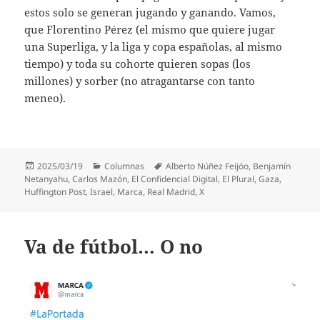
estos solo se generan jugando y ganando. Vamos,
que Florentino Pérez (el mismo que quiere jugar
una Superliga, y la liga y copa españolas, al mismo
tiempo) y toda su cohorte quieren sopas (los
millones) y sorber (no atragantarse con tanto
meneo).
Publicado
Categorías
Etiquetas
2025/03/19
Columnas
Alberto Núñez Feijóo
,
Benjamín
el
Netanyahu
,
Carlos Mazón
,
El Confidencial Digital
,
El Plural
,
Gaza
,
Huffington Post
,
Israel
,
Marca
,
Real Madrid
,
X
Va de fútbol… O no