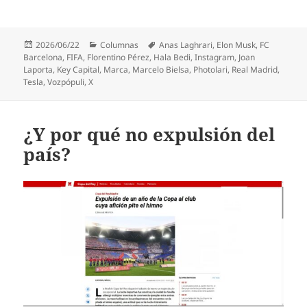
Publicado
Categorías
Etiquetas
2026/06/22
Columnas
Anas Laghrari
,
Elon Musk
,
FC
el
Barcelona
,
FIFA
,
Florentino Pérez
,
Hala Bedi
,
Instagram
,
Joan
Laporta
,
Key Capital
,
Marca
,
Marcelo Bielsa
,
Photolari
,
Real Madrid
,
Tesla
,
Vozpópuli
,
X
¿Y por qué no expulsión del
país?