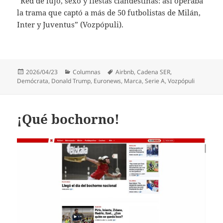
“Red de lujo, sexo y fiestas clandestinas: así operaba
la trama que captó a más de 50 futbolistas de Milán,
Inter y Juventus” (Vozpópuli).
Publicado
Categorías
Etiquetas
2026/04/23
Columnas
Airbnb
,
Cadena SER
,
el
Demócrata
,
Donald Trump
,
Euronews
,
Marca
,
Serie A
,
Vozpópuli
¡Qué bochorno!