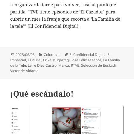
reorganizar la tarde para volver, casi, al punto de
partida: “TVE tiene episodios de ‘El Cazador’ para
cubrir un mes la franja que recorta a ‘La Familia de
la tele’” (El Confidencial Digital).
Publicado
Categorías
Etiquetas
2025/06/05
Columnas
El Confidencial Digital
,
El
el
Imparcial
,
El Plural
,
Erika Mugartegi
,
José Félix Tezanos
,
La Familia
de la Tele
,
Leire Díez Castro
,
Marca
,
RTVE
,
Selección de Euskadi
,
Víctor de Aldama
¡Qué escándalo!