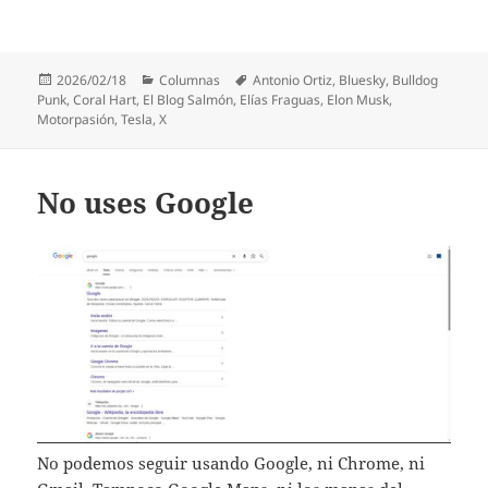
Publicado
Categorías
Etiquetas
2026/02/18
Columnas
Antonio Ortiz
,
Bluesky
,
Bulldog
el
Punk
,
Coral Hart
,
El Blog Salmón
,
Elías Fraguas
,
Elon Musk
,
Motorpasión
,
Tesla
,
X
No uses Google
No podemos seguir usando Google, ni Chrome, ni