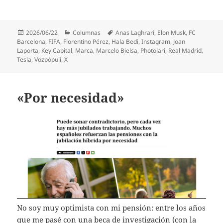
Publicado
Categorías
Etiquetas
2026/06/22
Columnas
Anas Laghrari
,
Elon Musk
,
FC
el
Barcelona
,
FIFA
,
Florentino Pérez
,
Hala Bedi
,
Instagram
,
Joan
Laporta
,
Key Capital
,
Marca
,
Marcelo Bielsa
,
Photolari
,
Real Madrid
,
Tesla
,
Vozpópuli
,
X
«Por necesidad»
No soy muy optimista con mi pensión: entre los años
que me pasé con una beca de investigación (con la