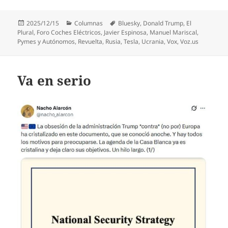
Publicado
Categorías
Etiquetas
2025/12/15
Columnas
Bluesky
,
Donald Trump
,
El
el
Plural
,
Foro Coches Eléctricos
,
Javier Espinosa
,
Manuel Mariscal
,
Pymes y Autónomos
,
Revuelta
,
Rusia
,
Tesla
,
Ucrania
,
Vox
,
Voz.us
Va en serio