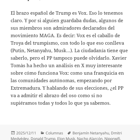
El brazo español de Trump es Vox. Eso lo tenemos
claro. Y por si alguien guardaba dudas, algunos de
sus miembros son admiradores declarados del
movimiento MAGA. Es decir: Vox es el caballo de
Troya del trumpismo, con todo lo que eso conlleva
(Putin, Netanyahu, Musk…). La ciudadanía tiene que
saberlo, pero el PP tampoco puede olvidarlo. Xavier
Tomàs ha hecho un análisis en X muy interesante
sobre cómo funciona Vox: como una franquicia en
las comunidades autónomas, empezando por
Extremadura. Y hablando de sus elecciones, ¿el PP
va a admitir el abrazo del oso como si no
supiéramos todas y todos lo que ya sabemos.
Publicado
Categorías
Etiquetas
2025/12/11
Columnas
Benjamín Netanyahu
,
Dmitri
el
Medvédev
,
Donald Trump
,
Elon Musk
,
Nacho Alarcón
,
Niporwifi
,