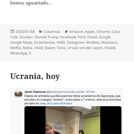
hemos aguantado…
Publicado
Categorías
Etiquetas
2026/01/08
Columnas
Amazon
,
Apple
,
Chrome
,
Coca-
el
Cola
,
Disney+
,
Donald Trump
,
Facebook
,
Ford
,
Gmail
,
Google
,
Google Maps
,
Groenlandia
,
HMD
,
Instagram
,
Mailbox
,
Matutano
,
Netflix
,
Nokia
,
Olvid
,
Qwant
,
Tesla
,
Ursula von der Leyen
,
Vivaldi
,
WhatsApp
,
X
Ucrania, hoy