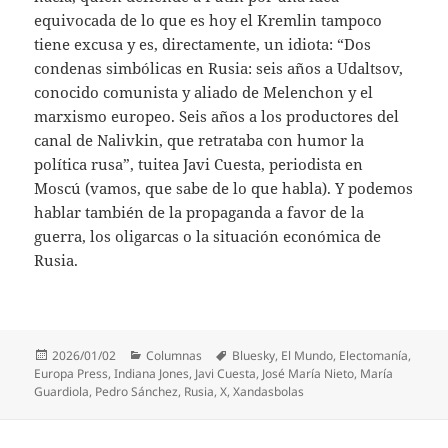
equivocada de lo que es hoy el Kremlin tampoco
tiene excusa y es, directamente, un idiota: “Dos
condenas simbólicas en Rusia: seis años a Udaltsov,
conocido comunista y aliado de Melenchon y el
marxismo europeo. Seis años a los productores del
canal de Nalivkin, que retrataba con humor la
política rusa”, tuitea Javi Cuesta, periodista en
Moscú (vamos, que sabe de lo que habla). Y podemos
hablar también de la propaganda a favor de la
guerra, los oligarcas o la situación económica de
Rusia.
Publicado
Categorías
Etiquetas
2026/01/02
Columnas
Bluesky
,
El Mundo
,
Electomanía
,
el
Europa Press
,
Indiana Jones
,
Javi Cuesta
,
José María Nieto
,
María
Guardiola
,
Pedro Sánchez
,
Rusia
,
X
,
Xandasbolas