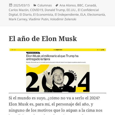
Publicado
Categorías
Etiquetas
2025/03/15
Columnas
Ana Alonso
,
BBC
,
Canadá
,
el
Carlos Mazón
,
COVID19
,
Donald Trump
,
EE.UU.
,
El Confidencial
Digital
,
El Diario
,
El Economista
,
El Independiente
,
ELA
,
Electomanía
,
Mark Carney
,
Vladímir Putin
,
Volodímir Zelenski
El año de Elon Musk
Si el mundo es suyo, ¿cómo no va a serlo el 2024?
Elon Musk es, para mí, el personaje del año, y
ninguno de los motivos que lo aúpan a la cima nos