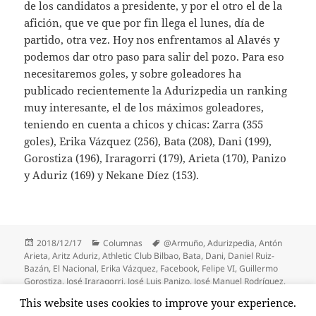
de los candidatos a presidente, y por el otro el de la
afición, que ve que por fin llega el lunes, día de
partido, otra vez. Hoy nos enfrentamos al Alavés y
podemos dar otro paso para salir del pozo. Para eso
necesitaremos goles, y sobre goleadores ha
publicado recientemente la Adurizpedia un ranking
muy interesante, el de los máximos goleadores,
teniendo en cuenta a chicos y chicas: Zarra (355
goles), Erika Vázquez (256), Bata (208), Dani (199),
Gorostiza (196), Iraragorri (179), Arieta (170), Panizo
y Aduriz (169) y Nekane Díez (153).
Publicado
Categorías
Etiquetas
2018/12/17
Columnas
@Armuño
,
Adurizpedia
,
Antón
el
Arieta
,
Aritz Aduriz
,
Athletic Club Bilbao
,
Bata
,
Dani
,
Daniel Ruiz-
Bazán
,
El Nacional
,
Erika Vázquez
,
Facebook
,
Felipe VI
,
Guillermo
Gorostiza
,
José Iraragorri
,
José Luis Panizo
,
José Manuel Rodríguez
,
Juan Carlos Monedero
,
Nekane Díez
,
Süddeutsche Zeitung
,
Telmo
This website uses cookies to improve your experience.
Zarra
,
Thomas Urban
,
Trecebits