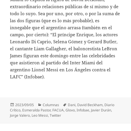
extraordinario relaciones públicas de sí mismo y de
todo lo suyo. Sea por uno, por otro, o por la suma de
las dos figuras (que es lo más probable), es
innegable que el argentino arrasa (también en el
campo, por cierto): “El príncipe Enrique, los actores
Leonardo Di Caprio, Selena Gómez y Gerard Butler,
el cantante Liam Gallagher, el baloncestista LeBron
James figuran este domingo entre las celebridades
que asistieron al partido del Inter Miami del
argentino Lionel Messi en Los Ángeles contra el
LAFC” (Infobae).
Publicado
Categorías
Etiquetas
2023/09/05
Columnas
Dani
,
David Beckham
,
Diario
el
Crítico
,
Esmeralda Pastor
,
FACUA
,
Glovo
,
Infobae
,
Javier Durán
,
Jorge Valero
,
Leo Messi
,
Twitter