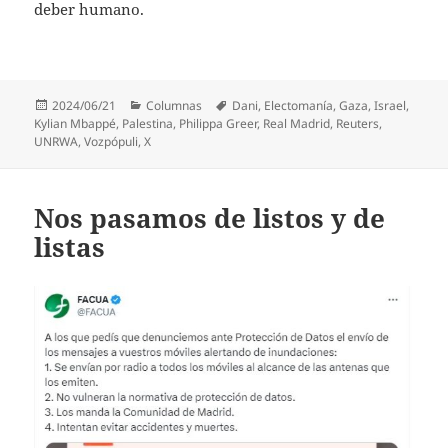
deber humano.
Publicado
Categorías
Etiquetas
2024/06/21
Columnas
Dani
,
Electomanía
,
Gaza
,
Israel
,
el
Kylian Mbappé
,
Palestina
,
Philippa Greer
,
Real Madrid
,
Reuters
,
UNRWA
,
Vozpópuli
,
X
Nos pasamos de listos y de
listas