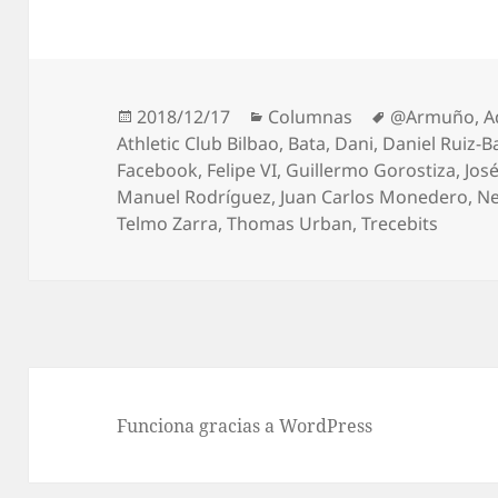
Publicado
Categorías
Etiquetas
2018/12/17
Columnas
@Armuño
,
A
el
Athletic Club Bilbao
,
Bata
,
Dani
,
Daniel Ruiz-B
Facebook
,
Felipe VI
,
Guillermo Gorostiza
,
José
Manuel Rodríguez
,
Juan Carlos Monedero
,
Ne
Telmo Zarra
,
Thomas Urban
,
Trecebits
Funciona gracias a WordPress