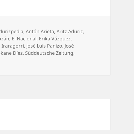
durizpedia
,
Antón Arieta
,
Aritz Aduriz
,
azán
,
El Nacional
,
Erika Vázquez
,
 Iraragorri
,
José Luis Panizo
,
José
kane Díez
,
Süddeutsche Zeitung
,