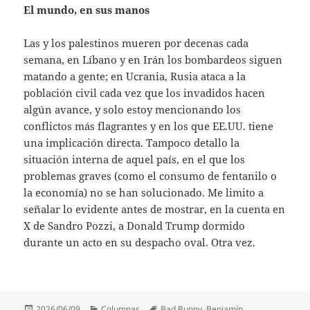
El mundo, en sus manos
Las y los palestinos mueren por decenas cada
semana, en Líbano y en Irán los bombardeos siguen
matando a gente; en Ucrania, Rusia ataca a la
población civil cada vez que los invadidos hacen
algún avance, y solo estoy mencionando los
conflictos más flagrantes y en los que EE.UU. tiene
una implicación directa. Tampoco detallo la
situación interna de aquel país, en el que los
problemas graves (como el consumo de fentanilo o
la economía) no se han solucionado. Me limito a
señalar lo evidente antes de mostrar, en la cuenta en
X de Sandro Pozzi, a Donald Trump dormido
durante un acto en su despacho oval. Otra vez.
Publicado
Categorías
Etiquetas
2026/06/09
Columnas
Bad Bunny
,
Benjamín