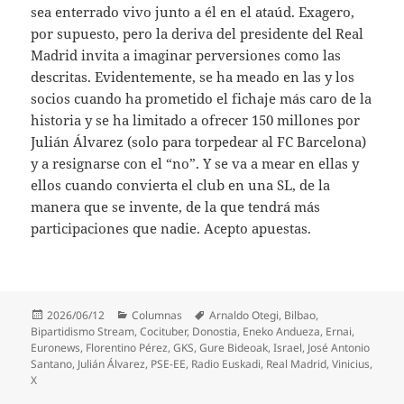
sea enterrado vivo junto a él en el ataúd. Exagero,
por supuesto, pero la deriva del presidente del Real
Madrid invita a imaginar perversiones como las
descritas. Evidentemente, se ha meado en las y los
socios cuando ha prometido el fichaje más caro de la
historia y se ha limitado a ofrecer 150 millones por
Julián Álvarez (solo para torpedear al FC Barcelona)
y a resignarse con el “no”. Y se va a mear en ellas y
ellos cuando convierta el club en una SL, de la
manera que se invente, de la que tendrá más
participaciones que nadie. Acepto apuestas.
Publicado
Categorías
Etiquetas
2026/06/12
Columnas
Arnaldo Otegi
,
Bilbao
,
el
Bipartidismo Stream
,
Cocituber
,
Donostia
,
Eneko Andueza
,
Ernai
,
Euronews
,
Florentino Pérez
,
GKS
,
Gure Bideoak
,
Israel
,
José Antonio
Santano
,
Julián Álvarez
,
PSE-EE
,
Radio Euskadi
,
Real Madrid
,
Vinicius
,
X