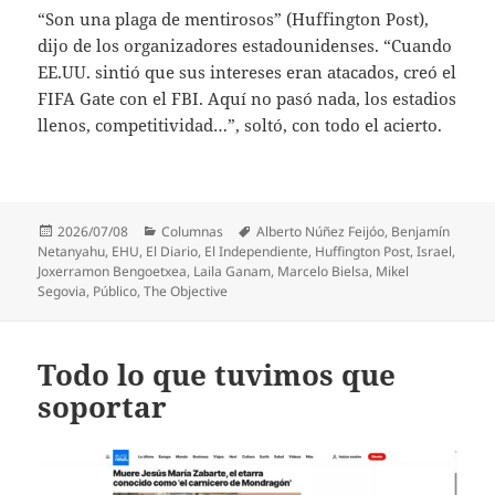
“Son una plaga de mentirosos” (Huffington Post),
dijo de los organizadores estadounidenses. “Cuando
EE.UU. sintió que sus intereses eran atacados, creó el
FIFA Gate con el FBI. Aquí no pasó nada, los estadios
llenos, competitividad…”, soltó, con todo el acierto.
Publicado
Categorías
Etiquetas
2026/07/08
Columnas
Alberto Núñez Feijóo
,
Benjamín
el
Netanyahu
,
EHU
,
El Diario
,
El Independiente
,
Huffington Post
,
Israel
,
Joxerramon Bengoetxea
,
Laila Ganam
,
Marcelo Bielsa
,
Mikel
Segovia
,
Público
,
The Objective
Todo lo que tuvimos que
soportar