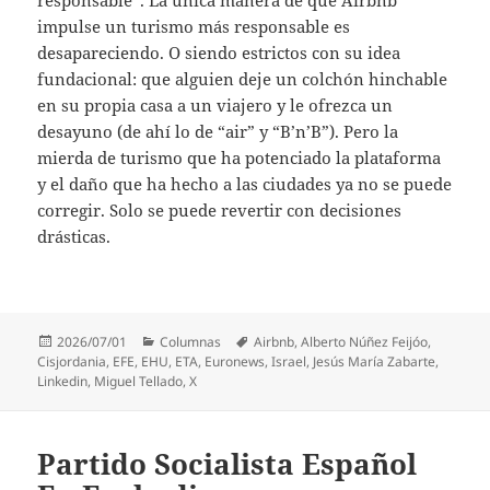
impulse un turismo más responsable es
desapareciendo. O siendo estrictos con su idea
fundacional: que alguien deje un colchón hinchable
en su propia casa a un viajero y le ofrezca un
desayuno (de ahí lo de “air” y “B’n’B”). Pero la
mierda de turismo que ha potenciado la plataforma
y el daño que ha hecho a las ciudades ya no se puede
corregir. Solo se puede revertir con decisiones
drásticas.
Publicado
Categorías
Etiquetas
2026/07/01
Columnas
Airbnb
,
Alberto Núñez Feijóo
,
el
Cisjordania
,
EFE
,
EHU
,
ETA
,
Euronews
,
Israel
,
Jesús María Zabarte
,
Linkedin
,
Miguel Tellado
,
X
Partido Socialista Español