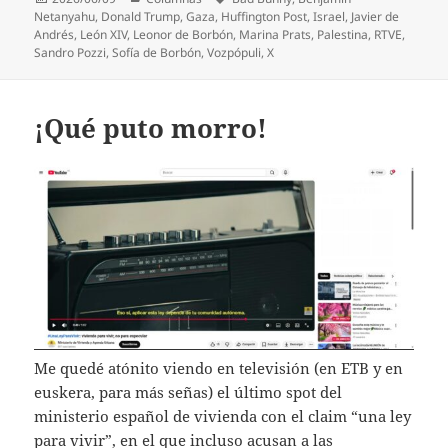
el
Netanyahu
,
Donald Trump
,
Gaza
,
Huffington Post
,
Israel
,
Javier de
Andrés
,
León XIV
,
Leonor de Borbón
,
Marina Prats
,
Palestina
,
RTVE
,
Sandro Pozzi
,
Sofía de Borbón
,
Vozpópuli
,
X
¡Qué puto morro!
Me quedé atónito viendo en televisión (en ETB y en
euskera, para más señas) el último spot del
ministerio español de vivienda con el claim “una ley
para vivir”, en el que incluso acusan a las