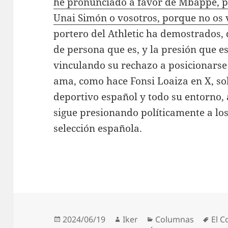
he pronunciado a favor de Mbappé, pe
Unai Simón o vosotros, porque no os v
portero del Athletic ha demostrados, d
de persona que es, y la presión que es
vinculando su rechazo a posicionarse 
ama, como hace Fonsi Loaiza en X, s
deportivo español y todo su entorno,
sigue presionando políticamente a los
selección española.
Publicado
Autor
Categorías
Etiq
2024/06/19
Iker
Columnas
El C