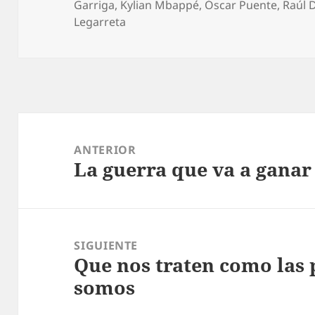
el
Garriga
,
Kylian Mbappé
,
Óscar Puente
,
Raúl 
Legarreta
Navegación
de
ANTERIOR
La guerra que va a ganar
entradas
Entrada
anterior:
SIGUIENTE
Que nos traten como las 
Entrada
somos
siguiente: