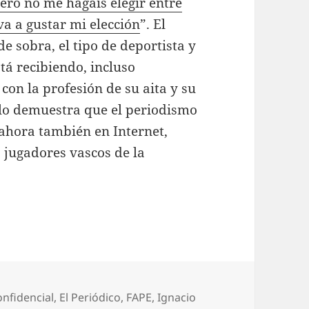
ro no me hagáis elegir entre
a a gustar mi elección
”. El
e sobra, el tipo de deportista y
tá recibiendo, incluso
con la profesión de su aita y su
olo demuestra que el periodismo
 ahora también en Internet,
 jugadores vascos de la
uetas
onfidencial
,
El Periódico
,
FAPE
,
Ignacio