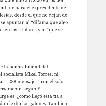
ía obtenido 247.000 euros por
tad fue para el expresidente de
glesias, desde el que no dejan de
 se apuntan al “difama que algo
 en los titulares y al “que se
e la honorabilidad del
 socialista Mikel Torres, ni
ó 1.288 mensajes” con él solo
ecisamente, según El
ge es: ¿cómo llegó esta tía a
án le dio los galones. También