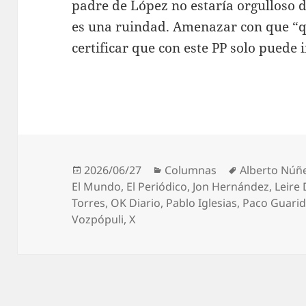
padre de López no estaría orgulloso de
es una ruindad. Amenazar con que “q
certificar que con este PP solo puede i
Publicado
Categorías
Etiquetas
2026/06/27
Columnas
Alberto Núñe
el
El Mundo
,
El Periódico
,
Jon Hernández
,
Leire 
Torres
,
OK Diario
,
Pablo Iglesias
,
Paco Guari
Vozpópuli
,
X