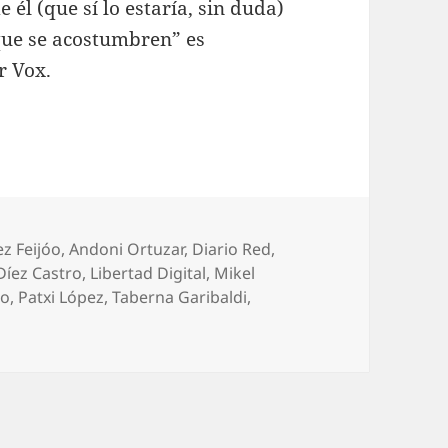
 él (que sí lo estaría, sin duda)
ue se acostumbren” es
r Vox.
z Feijóo
,
Andoni Ortuzar
,
Diario Red
,
Díez Castro
,
Libertad Digital
,
Mikel
do
,
Patxi López
,
Taberna Garibaldi
,