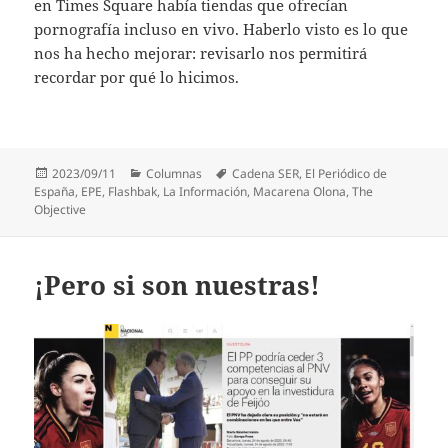
en Times Square había tiendas que ofrecían
pornografía incluso en vivo. Haberlo visto es lo que
nos ha hecho mejorar: revisarlo nos permitirá
recordar por qué lo hicimos.
Publicado
Categorías
Etiquetas
2023/09/11
Columnas
Cadena SER
,
El Periódico de
el
España
,
EPE
,
Flashbak
,
La Información
,
Macarena Olona
,
The
Objective
¡Pero si son nuestras!