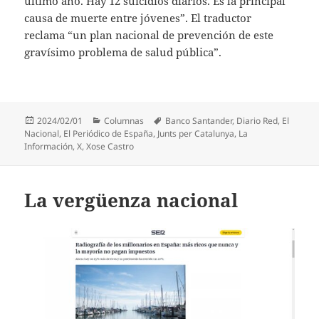
último año. Hay 12 suicidios diarios. Es la principal
causa de muerte entre jóvenes”. El traductor
reclama “un plan nacional de prevención de este
gravísimo problema de salud pública”.
Publicado
Categorías
Etiquetas
2024/02/01
Columnas
Banco Santander
,
Diario Red
,
El
el
Nacional
,
El Periódico de España
,
Junts per Catalunya
,
La
Información
,
X
,
Xose Castro
La vergüenza nacional