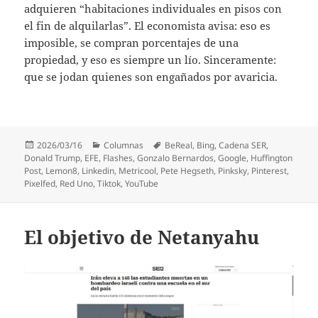
adquieren “habitaciones individuales en pisos con
el fin de alquilarlas”. El economista avisa: eso es
imposible, se compran porcentajes de una
propiedad, y eso es siempre un lío. Sinceramente:
que se jodan quienes son engañados por avaricia.
Publicado
Categorías
Etiquetas
2026/03/16
Columnas
BeReal
,
Bing
,
Cadena SER
,
el
Donald Trump
,
EFE
,
Flashes
,
Gonzalo Bernardos
,
Google
,
Huffington
Post
,
Lemon8
,
Linkedin
,
Metricool
,
Pete Hegseth
,
Pinksky
,
Pinterest
,
Pixelfed
,
Red Uno
,
Tiktok
,
YouTube
El objetivo de Netanyahu