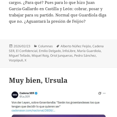
cargos. ¿Para qué? Pues para lo que hizo Juan
García-Gallardo en Castilla y León: cobrar, posar y
trabajar para su partido. Normal que Guardiola diga
que no. ¿Aguantará la presión de Feijóo?
Publicado
Categorías
Etiquetas
2026/02/23
Columnas
Alberto Núñez Feijóo
,
Cadena
el
SER
,
El Confidencial
,
Emilio Delgado
,
InfoLibre
,
María Guardiola
,
Miguel Tellado
,
Miquel Roig
,
Oriol Junqueras
,
Pedro Sánchez
,
Vozpópuli
,
X
Muy bien, Ursula