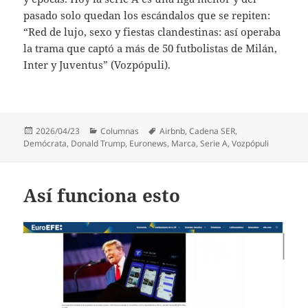
pasado solo quedan los escándalos que se repiten:
“Red de lujo, sexo y fiestas clandestinas: así operaba
la trama que captó a más de 50 futbolistas de Milán,
Inter y Juventus” (Vozpópuli).
Publicado
Categorías
Etiquetas
2026/04/23
Columnas
Airbnb
,
Cadena SER
,
el
Demócrata
,
Donald Trump
,
Euronews
,
Marca
,
Serie A
,
Vozpópuli
Así funciona esto