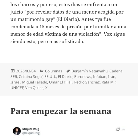
los charcos y por eso, estos días se enfrenta a un
juicio “por revelar datos de una menor acogida por
un matrimonio gay” (El Diario). Antes “ya fue
condenada a 15 meses de prisión por humillar a una
menor de edad víctima de una violación”. Vox sigue
siendo esto, pero más sofisticado.
Publicado
Categorías
Etiquetas
2026/03/04
Columnas
Benjamín Netanyahu
,
Cadena
el
SER
,
Cristina Seguí
,
EE.UU.
,
El Diario
,
Euronews
,
Infobae
,
Irán
,
Israel
,
Miguel Tellado
,
Omar El Hilali
,
Pedro Sánchez
,
Rafa Mir
,
UNICEF
,
Vito Quiles
,
X
Para empezar la semana