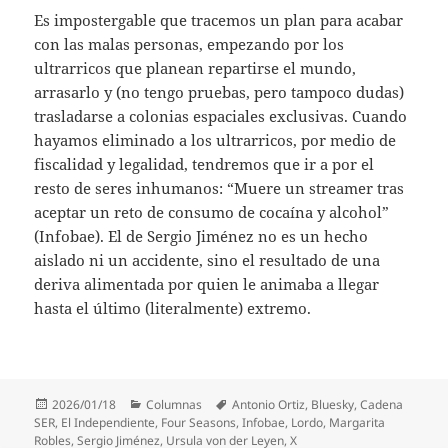
Es impostergable que tracemos un plan para acabar
con las malas personas, empezando por los
ultrarricos que planean repartirse el mundo,
arrasarlo y (no tengo pruebas, pero tampoco dudas)
trasladarse a colonias espaciales exclusivas. Cuando
hayamos eliminado a los ultrarricos, por medio de
fiscalidad y legalidad, tendremos que ir a por el
resto de seres inhumanos: “Muere un streamer tras
aceptar un reto de consumo de cocaína y alcohol”
(Infobae). El de Sergio Jiménez no es un hecho
aislado ni un accidente, sino el resultado de una
deriva alimentada por quien le animaba a llegar
hasta el último (literalmente) extremo.
Publicado
Categorías
Etiquetas
2026/01/18
Columnas
Antonio Ortiz
,
Bluesky
,
Cadena
el
SER
,
El Independiente
,
Four Seasons
,
Infobae
,
Lordo
,
Margarita
Robles
,
Sergio Jiménez
,
Ursula von der Leyen
,
X