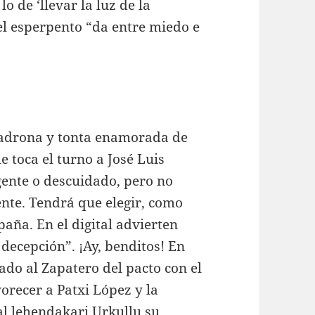
o de ‘llevar la luz de la
 el esperpento “da entre miedo e
 ladrona y tonta enamorada de
e toca el turno a José Luis
gente o descuidado, pero no
ente. Tendrá que elegir, como
paña. En el digital advierten
 decepción”. ¡Ay, benditos! En
ado al Zapatero del pacto con el
orecer a Patxi López y la
al lehendakari Urkullu su