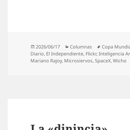
Publicado
Categorías
Etiquetas
2026/06/17
Columnas
Copa Mundial
el
Diario
,
El Independiente
,
Flickr
,
Inteligencia Art
Mariano Rajoy
,
Microsiervos
,
SpaceX
,
Wicho
La «dinincia»