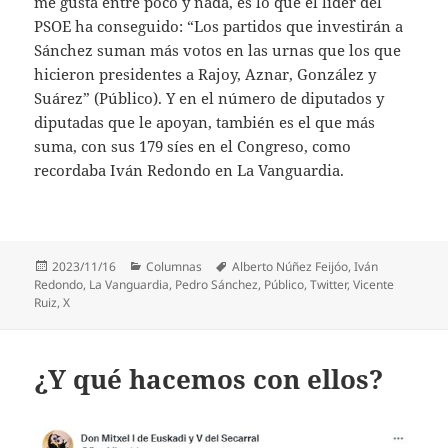
me gusta entre poco y nada, es lo que el líder del
PSOE ha conseguido: “Los partidos que investirán a
Sánchez suman más votos en las urnas que los que
hicieron presidentes a Rajoy, Aznar, González y
Suárez” (Público). Y en el número de diputados y
diputadas que le apoyan, también es el que más
suma, con sus 179 síes en el Congreso, como
recordaba Iván Redondo en La Vanguardia.
Publicado
Categorías
Etiquetas
2023/11/16
Columnas
Alberto Núñez Feijóo
,
Iván
el
Redondo
,
La Vanguardia
,
Pedro Sánchez
,
Público
,
Twitter
,
Vicente
Ruiz
,
X
¿Y qué hacemos con ellos?