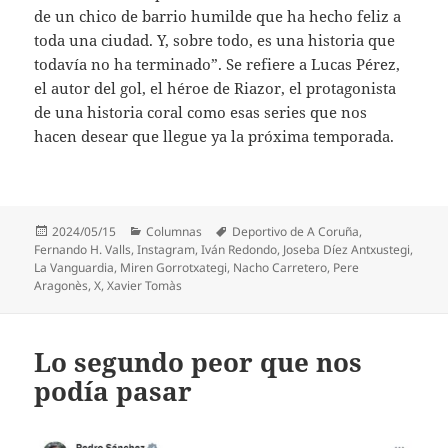
de un chico de barrio humilde que ha hecho feliz a
toda una ciudad. Y, sobre todo, es una historia que
todavía no ha terminado”. Se refiere a Lucas Pérez,
el autor del gol, el héroe de Riazor, el protagonista
de una historia coral como esas series que nos
hacen desear que llegue ya la próxima temporada.
Publicado
Categorías
Etiquetas
2024/05/15
Columnas
Deportivo de A Coruña
,
el
Fernando H. Valls
,
Instagram
,
Iván Redondo
,
Joseba Díez Antxustegi
,
La Vanguardia
,
Miren Gorrotxategi
,
Nacho Carretero
,
Pere
Aragonès
,
X
,
Xavier Tomàs
Lo segundo peor que nos
podía pasar