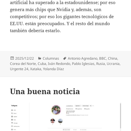
artificial ha superado a la estadounidense; por eso
genera más chips que Nvidia y, además, son
competitivos; por eso los gigantes tecnológicos de
EE.UU. están preocupados. Y el resto del mundo
también debería estarlo.
Publicado
Categorías
Etiquetas
2025/12/22
Columnas
Antonio Agredano
,
BBC
,
China
,
el
Corea del Norte
,
Cuba
,
Iván Redondo
,
Pablo Iglesias
,
Rusia
,
Ucrania
,
Urgente 24
,
Xataka
,
Yolanda Díaz
Una buena noticia