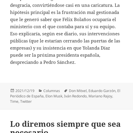
desgracia, convirtiéndose casi en una caricatura. La
hipótesis principal es la frustración mal gestionada
que le generó saber que Félix Bolaños ocuparía el
ministerio con el que contaba para sí y su equipo.
Eso explicaría, según ese diario, sus intervenciones
públicas (que le estarían cerrando las puertas de las
empresas) y su insistencia en que Yolanda Díaz
puede ser la próxima presidenta española,
despreciando a Pedro Sánchez.
Publicado
Categorías
Etiquetas
2021/12/19
Columnas
Don Mitxel
,
Eduardo Garzón
,
El
el
Periódico de España
,
Elon Musk
,
Iván Redondo
,
Mariano Rajoy
,
Time
,
Twitter
Lo diremos siempre que sea
necesario