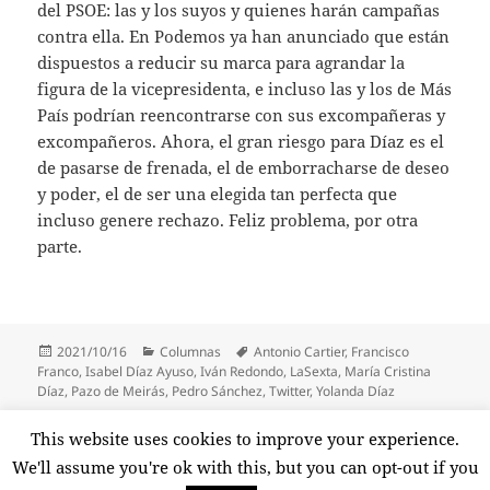
del PSOE: las y los suyos y quienes harán campañas
contra ella. En Podemos ya han anunciado que están
dispuestos a reducir su marca para agrandar la
figura de la vicepresidenta, e incluso las y los de Más
País podrían reencontrarse con sus excompañeras y
excompañeros. Ahora, el gran riesgo para Díaz es el
de pasarse de frenada, el de emborracharse de deseo
y poder, el de ser una elegida tan perfecta que
incluso genere rechazo. Feliz problema, por otra
parte.
Publicado
Categorías
Etiquetas
2021/10/16
Columnas
Antonio Cartier
,
Francisco
el
Franco
,
Isabel Díaz Ayuso
,
Iván Redondo
,
LaSexta
,
María Cristina
Díaz
,
Pazo de Meirás
,
Pedro Sánchez
,
Twitter
,
Yolanda Díaz
Paginación
This website uses cookies to improve your experience.
PÁGINA
1
de
We'll assume you're ok with this, but you can opt-out if you
entradas