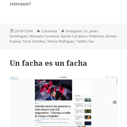
relevante?
Publicado
Categorías
Etiquetas
2018/12/04
Columnas
Instagram
,
IU
,
Javier
el
Domínguez
,
Manuela Carmena
,
Nacho Carretero
,
Podemos
,
Ramón
Espinar
,
Tania Sánchez
,
Teresa Rodríguez
,
Twitter
,
Vox
Un facha es un facha