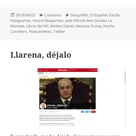
Publicado
Categorías
Etiquetas
2018/06/23
Columnas
Doug Mills
,
El Español
,
Fariña
,
el
Fotogramas
,
Hearst Magazines
,
José Alfredo Bea Gondar
,
La
Manada
,
Libros del KO
,
Matteo Salvini
,
Melania Trump
,
Nacho
Carretero
,
Pepo Jiménez
,
Twitter
Llarena, déjalo