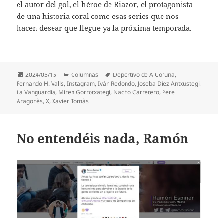
el autor del gol, el héroe de Riazor, el protagonista
de una historia coral como esas series que nos
hacen desear que llegue ya la próxima temporada.
Publicado
Categorías
Etiquetas
2024/05/15
Columnas
Deportivo de A Coruña
,
el
Fernando H. Valls
,
Instagram
,
Iván Redondo
,
Joseba Díez Antxustegi
,
La Vanguardia
,
Miren Gorrotxategi
,
Nacho Carretero
,
Pere
Aragonès
,
X
,
Xavier Tomàs
No entendéis nada, Ramón