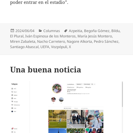
poder entrar en el estadio”.
Publicado
Categorías
Etiquetas
2024/06/04
Columnas
Azpeitia
,
Begoña Gómez
,
Bildu
,
el
El Plural
,
Iván Espinosa de los Monteros
,
María Jesús Montero
,
Miren Zabaleta
,
Nacho Carretero
,
Nagore Alkorta
,
Pedro Sánchez
,
Santiago Abascal
,
UEFA
,
Vozpópuli
,
X
Una buena noticia