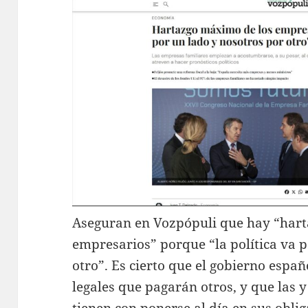
Aseguran en Vozpópuli que hay “har
empresarios” porque “la política va p
otro”. Es cierto que el gobierno espa
legales que pagarán otros, y que las 
tienen con ponerse al día en sus oblig