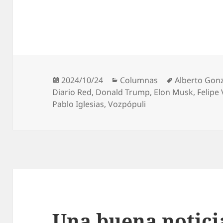
Publicado
Categorías
Etiquetas
2024/10/24
Columnas
Alberto Gon
el
Diario Red
,
Donald Trump
,
Elon Musk
,
Felipe 
Pablo Iglesias
,
Vozpópuli
Una buena notici