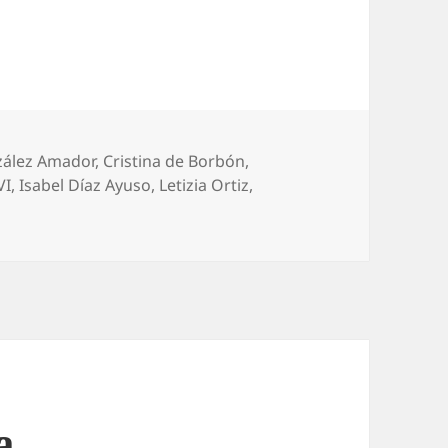
zález Amador
,
Cristina de Borbón
,
VI
,
Isabel Díaz Ayuso
,
Letizia Ortiz
,
a