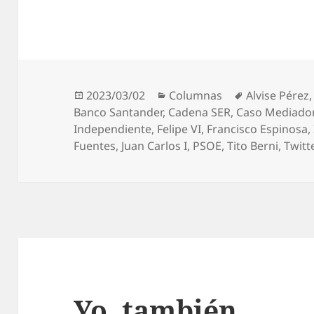
Publicado
Categorías
Etiquetas
2023/03/02
Columnas
Alvise Pérez
el
Banco Santander
,
Cadena SER
,
Caso Mediado
Independiente
,
Felipe VI
,
Francisco Espinosa
,
Fuentes
,
Juan Carlos I
,
PSOE
,
Tito Berni
,
Twitt
Yo, también