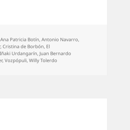
,
Ana Patricia Botín
,
Antonio Navarro
,
r
,
Cristina de Borbón
,
El
Iñaki Urdangarín
,
Juan Bernardo
er
,
Vozpópuli
,
Willy Tolerdo