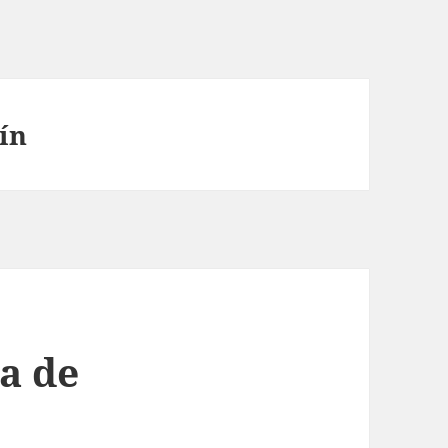
ín
a de