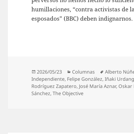
humillaciones, “contra activistas de l
esposados” (BBC) deben indignarnos.
Publicado
Categorías
Etiquetas
2026/05/23
Columnas
Alberto Núñe
el
Independiente
,
Felipe González
,
Iñaki Urdang
Rodríguez Zapatero
,
José María Aznar
,
Oskar
Sánchez
,
The Objective