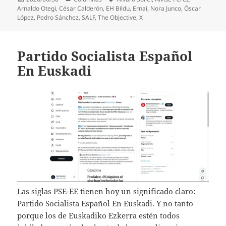
el
Arnaldo Otegi
,
César Calderón
,
EH Bildu
,
Ernai
,
Nora Junco
,
Óscar
López
,
Pedro Sánchez
,
SALF
,
The Objective
,
X
Partido Socialista Español
En Euskadi
Las siglas PSE-EE tienen hoy un significado claro:
Partido Socialista Español En Euskadi. Y no tanto
porque los de Euskadiko Ezkerra estén todos