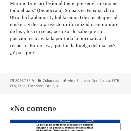
Mínimo Interprofesional tiene que ser el mismo en
todo el país” (Demócrata). Su país es España, claro.
Otro día hablamos (y hablaremos) de sus ataques al
euskera y de su proyecto uniformizador en nombre
de las y los currelas, pero Sordo sabe que su
posición está avalada por toda la normativa al
respecto. Entonces, ¿qué fue la huelga del martes?
¿Y por qué?
Publicado
Categorías
Etiquetas
2026/03/19
Columnas
Aitor Esteban
,
Demócrata
,
EITB
,
el
ELA
,
Ernai
,
Facebook
,
Orain
,
X
«No comen»