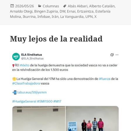
Publicado
Categorías
Etiquetas
2026/05/26
Columnas
Abás Akbari
,
Alberto Catalán
,
el
Arnaldo Otegi
,
Bingen Zupiria
,
DW
,
Ernai
,
Ertzaintza
,
Estefanía
Molina
,
Ikurrina
,
Infobae
,
Irán
,
La Vanguardia
,
UPN
,
X
Muy lejos de la realidad