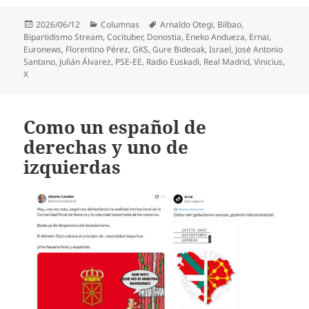
Publicado
Categorías
Etiquetas
2026/06/12
Columnas
Arnaldo Otegi
,
Bilbao
,
el
Bipartidismo Stream
,
Cocituber
,
Donostia
,
Eneko Andueza
,
Ernai
,
Euronews
,
Florentino Pérez
,
GKS
,
Gure Bideoak
,
Israel
,
José Antonio
Santano
,
Julián Álvarez
,
PSE-EE
,
Radio Euskadi
,
Real Madrid
,
Vinicius
,
X
Como un español de
derechas y uno de
izquierdas