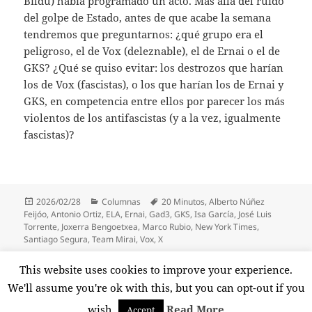
Bildu) había programado un acto. Más allá del ruido
del golpe de Estado, antes de que acabe la semana
tendremos que preguntarnos: ¿qué grupo era el
peligroso, el de Vox (deleznable), el de Ernai o el de
GKS? ¿Qué se quiso evitar: los destrozos que harían
los de Vox (fascistas), o los que harían los de Ernai y
GKS, en competencia entre ellos por parecer los más
violentos de los antifascistas (y a la vez, igualmente
fascistas)?
Publicado
Categorías
Etiquetas
2026/02/28
Columnas
20 Minutos
,
Alberto Núñez
el
Feijóo
,
Antonio Ortiz
,
ELA
,
Ernai
,
Gad3
,
GKS
,
Isa García
,
José Luis
Torrente
,
Joxerra Bengoetxea
,
Marco Rubio
,
New York Times
,
Santiago Segura
,
Team Mirai
,
Vox
,
X
Paginación
This website uses cookies to improve your experience.
PÁGINA
1
de
We'll assume you're ok with this, but you can opt-out if you
entradas
Página
wish.
Read More
Accept
Funciona gracias a WordPress