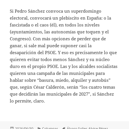
Si Pedro Sánchez convoca un superdomingo
electoral, convocará un plebiscito en España: o la
fascistada o el caos (él), en todos los niveles
(ayuntamientos, las autonomías que toquen y el
Congreso). Con más opciones de perder que de
ganar, si sale mal puede suponer casi la
desaparición del PSOE. Y eso es precisamente lo que
quieren evitar todos menos Sánchez y su núcleo
duro en el propio PSOE. Las y los alcaldes socialistas
quieren una campaña de las municipales para
hablar sobre “basura, miedo, alquiler y autobús”
que, según César Calderón, serán “los cuatro temas
que decidirán las municipales de 2027”, si Sánchez
lo permite, claro.
Publicado
Categorías
Etiquetas
2026/06/30
Columnas
Álvaro Solier
,
Alvise Pérez
,