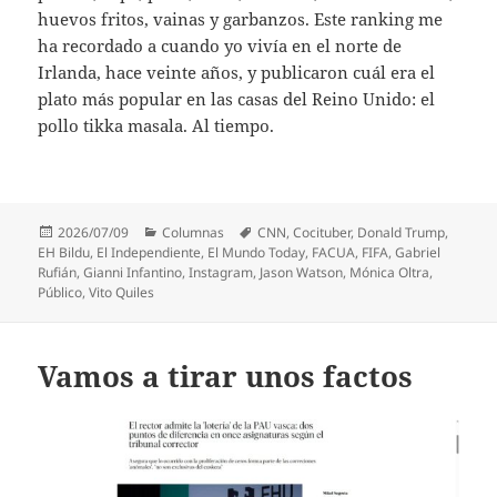
huevos fritos, vainas y garbanzos. Este ranking me
ha recordado a cuando yo vivía en el norte de
Irlanda, hace veinte años, y publicaron cuál era el
plato más popular en las casas del Reino Unido: el
pollo tikka masala. Al tiempo.
Publicado
Categorías
Etiquetas
2026/07/09
Columnas
CNN
,
Cocituber
,
Donald Trump
,
el
EH Bildu
,
El Independiente
,
El Mundo Today
,
FACUA
,
FIFA
,
Gabriel
Rufián
,
Gianni Infantino
,
Instagram
,
Jason Watson
,
Mónica Oltra
,
Público
,
Vito Quiles
Vamos a tirar unos factos