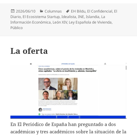
Publicado
Categorías
Etiquetas
2026/06/10
Columnas
EH Bildu
,
El Confidencial
,
El
el
Diario
,
El Ecosistema Startup
,
Idealista
,
INE
,
Islandia
,
La
Información Económica
,
León XIV
,
Ley Española de Vivienda
,
Público
La oferta
En El Periódico de España han preguntado a dos
académicas y tres académicos sobre la situación de la