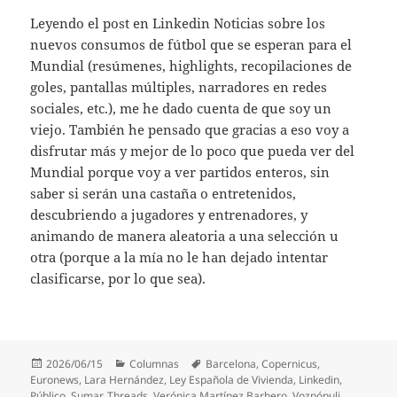
Leyendo el post en Linkedin Noticias sobre los
nuevos consumos de fútbol que se esperan para el
Mundial (resúmenes, highlights, recopilaciones de
goles, pantallas múltiples, narradores en redes
sociales, etc.), me he dado cuenta de que soy un
viejo. También he pensado que gracias a eso voy a
disfrutar más y mejor de lo poco que pueda ver del
Mundial porque voy a ver partidos enteros, sin
saber si serán una castaña o entretenidos,
descubriendo a jugadores y entrenadores, y
animando de manera aleatoria a una selección u
otra (porque a la mía no le han dejado intentar
clasificarse, por lo que sea).
Publicado
Categorías
Etiquetas
2026/06/15
Columnas
Barcelona
,
Copernicus
,
el
Euronews
,
Lara Hernández
,
Ley Española de Vivienda
,
Linkedin
,
Público
,
Sumar
,
Threads
,
Verónica Martínez Barbero
,
Vozpópuli
,