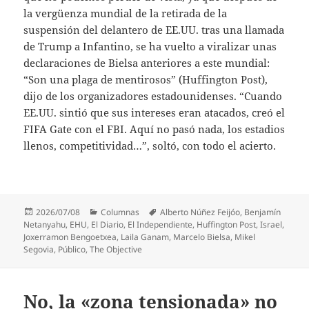
la vergüenza mundial de la retirada de la
suspensión del delantero de EE.UU. tras una llamada
de Trump a Infantino, se ha vuelto a viralizar unas
declaraciones de Bielsa anteriores a este mundial:
“Son una plaga de mentirosos” (Huffington Post),
dijo de los organizadores estadounidenses. “Cuando
EE.UU. sintió que sus intereses eran atacados, creó el
FIFA Gate con el FBI. Aquí no pasó nada, los estadios
llenos, competitividad…”, soltó, con todo el acierto.
Publicado
Categorías
Etiquetas
2026/07/08
Columnas
Alberto Núñez Feijóo
,
Benjamín
el
Netanyahu
,
EHU
,
El Diario
,
El Independiente
,
Huffington Post
,
Israel
,
Joxerramon Bengoetxea
,
Laila Ganam
,
Marcelo Bielsa
,
Mikel
Segovia
,
Público
,
The Objective
No, la «zona tensionada» no