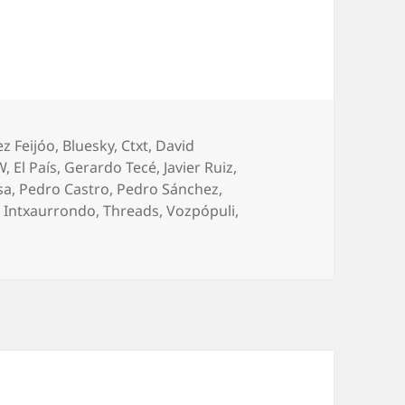
z Feijóo
,
Bluesky
,
Ctxt
,
David
W
,
El País
,
Gerardo Tecé
,
Javier Ruiz
,
sa
,
Pedro Castro
,
Pedro Sánchez
,
ia Intxaurrondo
,
Threads
,
Vozpópuli
,