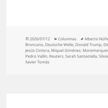
Publicado
Categorías
Etiquetas
2026/07/12
Columnas
Alberto Núñe
el
Broncano
,
Deutsche Welle
,
Donald Trump
,
D
Jesús Cintora
,
Miquel Giménez
,
Moremarque
Pedro Vallín
,
Reuters
,
Sarah Santaolalla
,
Silv
Xavier Tomàs