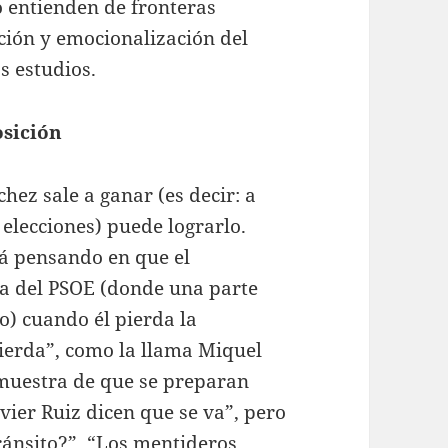
no entienden de fronteras
ación y emocionalización del
s estudios.
osición
hez sale a ganar (es decir: a
elecciones) puede lograrlo.
á pensando en que el
na del PSOE (donde una parte
o) cuando él pierda la
uierda”, como la llama Miquel
muestra de que se preparan
ier Ruiz dicen que se va”, pero
ránsito?”. “Los mentideros