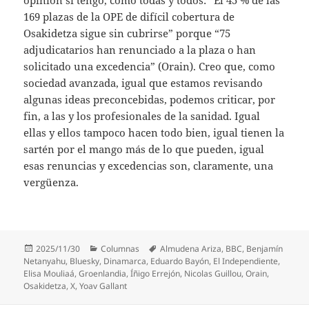
169 plazas de la OPE de difícil cobertura de
Osakidetza sigue sin cubrirse” porque “75
adjudicatarios han renunciado a la plaza o han
solicitado una excedencia” (Orain). Creo que, como
sociedad avanzada, igual que estamos revisando
algunas ideas preconcebidas, podemos criticar, por
fin, a las y los profesionales de la sanidad. Igual
ellas y ellos tampoco hacen todo bien, igual tienen la
sartén por el mango más de lo que pueden, igual
esas renuncias y excedencias son, claramente, una
vergüenza.
Publicado
Categorías
Etiquetas
2025/11/30
Columnas
Almudena Ariza
,
BBC
,
Benjamín
el
Netanyahu
,
Bluesky
,
Dinamarca
,
Eduardo Bayón
,
El Independiente
,
Elisa Mouliaá
,
Groenlandia
,
Íñigo Errejón
,
Nicolas Guillou
,
Orain
,
Osakidetza
,
X
,
Yoav Gallant