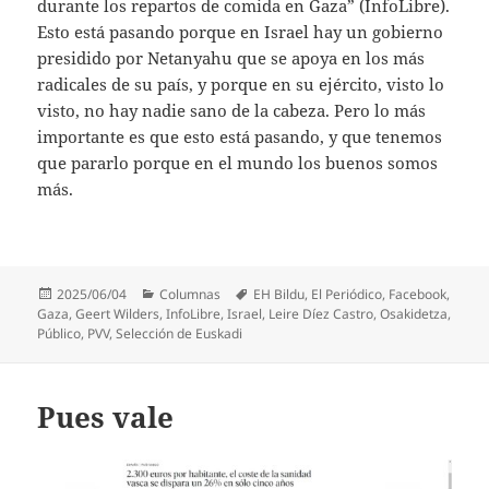
durante los repartos de comida en Gaza” (InfoLibre).
Esto está pasando porque en Israel hay un gobierno
presidido por Netanyahu que se apoya en los más
radicales de su país, y porque en su ejército, visto lo
visto, no hay nadie sano de la cabeza. Pero lo más
importante es que esto está pasando, y que tenemos
que pararlo porque en el mundo los buenos somos
más.
Publicado
Categorías
Etiquetas
2025/06/04
Columnas
EH Bildu
,
El Periódico
,
Facebook
,
el
Gaza
,
Geert Wilders
,
InfoLibre
,
Israel
,
Leire Díez Castro
,
Osakidetza
,
Público
,
PVV
,
Selección de Euskadi
Pues vale