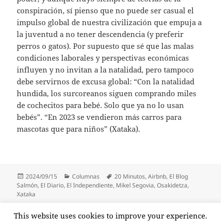
conspiración, sí pienso que no puede ser casual el
impulso global de nuestra civilización que empuja a
la juventud a no tener descendencia (y preferir
perros o gatos). Por supuesto que sé que las malas
condiciones laborales y perspectivas económicas
influyen y no invitan a la natalidad, pero tampoco
debe servirnos de excusa global: “Con la natalidad
hundida, los surcoreanos siguen comprando miles
de cochecitos para bebé. Solo que ya no lo usan
bebés”. “En 2023 se vendieron más carros para
mascotas que para niños” (Xataka).
Publicado
Categorías
Etiquetas
2024/09/15
Columnas
20 Minutos
,
Airbnb
,
El Blog
el
Salmón
,
El Diario
,
El Independiente
,
Mikel Segovia
,
Osakidetza
,
Xataka
Paginación
This website uses cookies to improve your experience.
PÁGINA
1