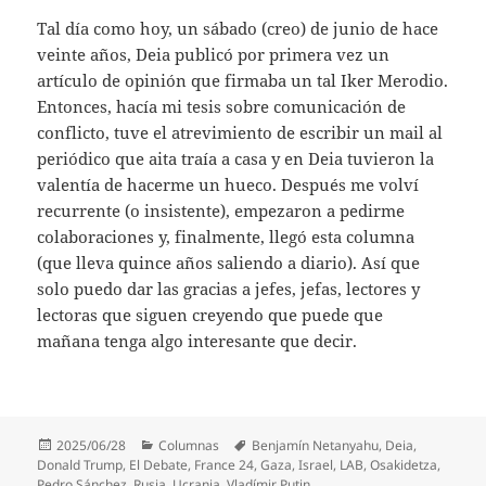
Tal día como hoy, un sábado (creo) de junio de hace
veinte años, Deia publicó por primera vez un
artículo de opinión que firmaba un tal Iker Merodio.
Entonces, hacía mi tesis sobre comunicación de
conflicto, tuve el atrevimiento de escribir un mail al
periódico que aita traía a casa y en Deia tuvieron la
valentía de hacerme un hueco. Después me volví
recurrente (o insistente), empezaron a pedirme
colaboraciones y, finalmente, llegó esta columna
(que lleva quince años saliendo a diario). Así que
solo puedo dar las gracias a jefes, jefas, lectores y
lectoras que siguen creyendo que puede que
mañana tenga algo interesante que decir.
Publicado
Categorías
Etiquetas
2025/06/28
Columnas
Benjamín Netanyahu
,
Deia
,
el
Donald Trump
,
El Debate
,
France 24
,
Gaza
,
Israel
,
LAB
,
Osakidetza
,
Pedro Sánchez
,
Rusia
,
Ucrania
,
Vladímir Putin