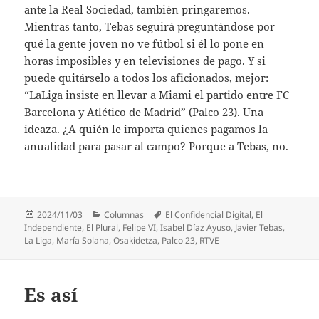
ante la Real Sociedad, también pringaremos.
Mientras tanto, Tebas seguirá preguntándose por
qué la gente joven no ve fútbol si él lo pone en
horas imposibles y en televisiones de pago. Y si
puede quitárselo a todos los aficionados, mejor:
“LaLiga insiste en llevar a Miami el partido entre FC
Barcelona y Atlético de Madrid” (Palco 23). Una
ideaza. ¿A quién le importa quienes pagamos la
anualidad para pasar al campo? Porque a Tebas, no.
Publicado
Categorías
Etiquetas
2024/11/03
Columnas
El Confidencial Digital
,
El
el
Independiente
,
El Plural
,
Felipe VI
,
Isabel Díaz Ayuso
,
Javier Tebas
,
La Liga
,
María Solana
,
Osakidetza
,
Palco 23
,
RTVE
Es así