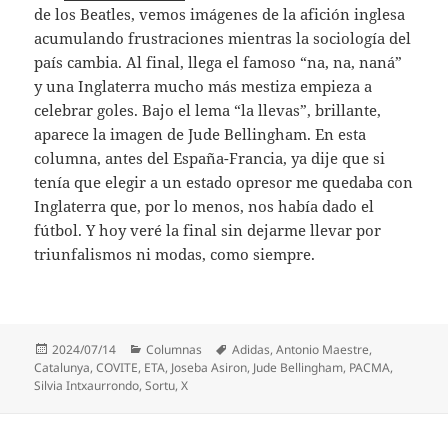
de los Beatles, vemos imágenes de la afición inglesa
acumulando frustraciones mientras la sociología del
país cambia. Al final, llega el famoso “na, na, naná”
y una Inglaterra mucho más mestiza empieza a
celebrar goles. Bajo el lema “la llevas”, brillante,
aparece la imagen de Jude Bellingham. En esta
columna, antes del España-Francia, ya dije que si
tenía que elegir a un estado opresor me quedaba con
Inglaterra que, por lo menos, nos había dado el
fútbol. Y hoy veré la final sin dejarme llevar por
triunfalismos ni modas, como siempre.
Publicado
Categorías
Etiquetas
2024/07/14
Columnas
Adidas
,
Antonio Maestre
,
el
Catalunya
,
COVITE
,
ETA
,
Joseba Asiron
,
Jude Bellingham
,
PACMA
,
Silvia Intxaurrondo
,
Sortu
,
X