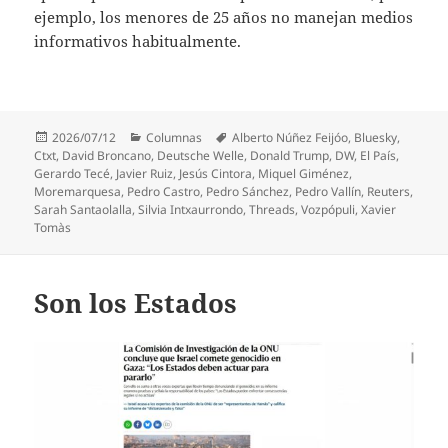
ejemplo, los menores de 25 años no manejan medios
informativos habitualmente.
Publicado
Categorías
Etiquetas
2026/07/12
Columnas
Alberto Núñez Feijóo
,
Bluesky
,
el
Ctxt
,
David Broncano
,
Deutsche Welle
,
Donald Trump
,
DW
,
El País
,
Gerardo Tecé
,
Javier Ruiz
,
Jesús Cintora
,
Miquel Giménez
,
Moremarquesa
,
Pedro Castro
,
Pedro Sánchez
,
Pedro Vallín
,
Reuters
,
Sarah Santaolalla
,
Silvia Intxaurrondo
,
Threads
,
Vozpópuli
,
Xavier
Tomàs
Son los Estados