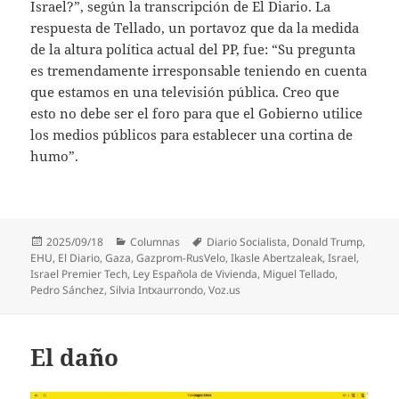
Israel?”, según la transcripción de El Diario. La
respuesta de Tellado, un portavoz que da la medida
de la altura política actual del PP, fue: “Su pregunta
es tremendamente irresponsable teniendo en cuenta
que estamos en una televisión pública. Creo que
esto no debe ser el foro para que el Gobierno utilice
los medios públicos para establecer una cortina de
humo”.
Publicado
Categorías
Etiquetas
2025/09/18
Columnas
Diario Socialista
,
Donald Trump
,
el
EHU
,
El Diario
,
Gaza
,
Gazprom-RusVelo
,
Ikasle Abertzaleak
,
Israel
,
Israel Premier Tech
,
Ley Española de Vivienda
,
Miguel Tellado
,
Pedro Sánchez
,
Silvia Intxaurrondo
,
Voz.us
El daño