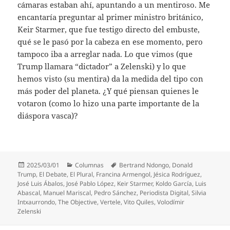
cámaras estaban ahí, apuntando a un mentiroso. Me
encantaría preguntar al primer ministro británico,
Keir Starmer, que fue testigo directo del embuste,
qué se le pasó por la cabeza en ese momento, pero
tampoco iba a arreglar nada. Lo que vimos (que
Trump llamara “dictador” a Zelenski) y lo que
hemos visto (su mentira) da la medida del tipo con
más poder del planeta. ¿Y qué piensan quienes le
votaron (como lo hizo una parte importante de la
diáspora vasca)?
Publicado
Categorías
Etiquetas
2025/03/01
Columnas
Bertrand Ndongo
,
Donald
el
Trump
,
El Debate
,
El Plural
,
Francina Armengol
,
Jésica Rodríguez
,
José Luis Ábalos
,
José Pablo López
,
Keir Starmer
,
Koldo García
,
Luis
Abascal
,
Manuel Mariscal
,
Pedro Sánchez
,
Periodista Digital
,
Silvia
Intxaurrondo
,
The Objective
,
Vertele
,
Vito Quiles
,
Volodímir
Zelenski