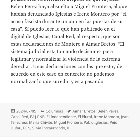
Belén Pérez haya absuelto a Miguel Frontera, al que
habían denunciado Iglesias e Irene Montero por “el
acoso fascista durante un año en las puertas de su
casa”. Sí puedo leer lo que han publicado en el
digital de Iglesias, Canal Red, al respecto, que son
estas declaraciones de Montero a Aimar Bretos: “El
sistema judicial está tomando decisiones para
legitimar y normalizar la violencia de la extrema
derecha”. Unas declaraciones con las que estoy de
acuerdo en este caso en concreto: no podemos
normalizar lo que sucedió y está pasando.
Publicado
Categorías
Etiquetas
2024/07/05
Columnas
Aimar Bretos
,
Belén Pérez
,
el
Canal Red
,
EAJ-PNB
,
El Independiente
,
El Plural
,
Irene Montero
,
Jean
Tellechea
,
María Chivite
,
Miguel Frontera
,
Pablo Iglesias
,
Peio
Dufau
,
PSN
,
Silvia Intxaurrondo
,
X