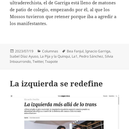
ultraderechista, el de Garriga está lleno de matones
de patio de colegio, empezando por él, al que los
Mossos tuvieron que retener porque iba a agredir a
los manifestantes.
Publicado
Categorías
Etiquetas
2023/07/19
Columnas
Bea Fanjul
,
Ignacio Garriga
,
el
Isabel Díaz Ayuso
,
La Pija y la Quinqui
,
La1
,
Pedro Sánchez
,
Silvia
Intxaurrondo
,
Twitter
,
Txapote
La izquierda se redefine