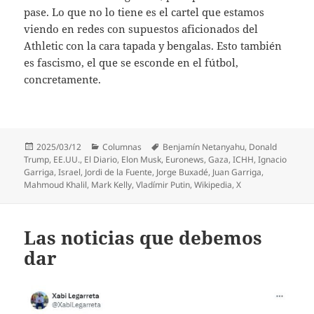
pase. Lo que no lo tiene es el cartel que estamos
viendo en redes con supuestos aficionados del
Athletic con la cara tapada y bengalas. Esto también
es fascismo, el que se esconde en el fútbol,
concretamente.
Publicado
Categorías
Etiquetas
2025/03/12
Columnas
Benjamín Netanyahu
,
Donald
el
Trump
,
EE.UU.
,
El Diario
,
Elon Musk
,
Euronews
,
Gaza
,
ICHH
,
Ignacio
Garriga
,
Israel
,
Jordi de la Fuente
,
Jorge Buxadé
,
Juan Garriga
,
Mahmoud Khalil
,
Mark Kelly
,
Vladímir Putin
,
Wikipedia
,
X
Las noticias que debemos
dar