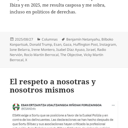
Ibiza y en 2025, me resulta casposa y me sobra,
incluso en políticos de derechas.
Publicado
Categorías
Etiquetas
2025/08/27
Columnas
Benjamín Netanyahu
,
Bilboko
el
Konpartsak
,
Donald Trump
,
Esan
,
Gaza
,
Huffington Post
,
Instagram
,
Ione Belarra
,
Irene Montero
,
Isabel Díaz Ayuso
,
Israel
,
Radio
Nervión
,
Rocío Martín Berrocal
,
The Objective
,
Vicky Martín
Berrocal
,
X
El respeto a nosotras y
nosotros mismos