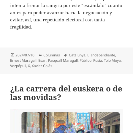
intenta frenar la sangría por este “escándalo” cuanto
antes para poder avanzar hacia la negociación y
evitar, así, una repetición electoral con tanta
fragilidad.
Publicado
Categorías
Etiquetas
2024/07/10
Columnas
Catalunya
,
El Independiente
,
el
Ernest Maragall
,
Esan
,
Pasquall Maragall
,
Público
,
Rusia
,
Tolo Moya
,
Vozpópuli
,
X
,
Xavier Colás
¿La carrera del euskera o de
las movidas?