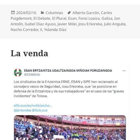
Publicado
Categorías
Etiquetas
2024/02/16
Columnas
Alberto Garzón
,
Carles
el
Puigdemont
,
El Debate
,
El Plural
,
Esan
,
Fonsi Loaiza
,
Galiza
,
Ion
Antolín
,
Isabel Díaz Ayuso
,
Javier Milei
,
Josu Erkoreka
,
Julio Anguita
,
Nacho Corredor
,
X
,
Yolanda Díaz
La venda