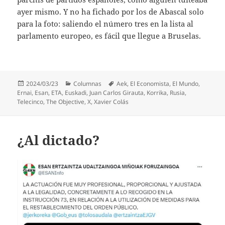
ayer mismo. Y no ha fichado por los de Abascal solo
para la foto: saliendo el número tres en la lista al
parlamento europeo, es fácil que llegue a Bruselas.
Publicado
Categorías
Etiquetas
2024/03/23
Columnas
Aek
,
El Economista
,
El Mundo
,
el
Ernai
,
Esan
,
ETA
,
Euskadi
,
Juan Carlos Girauta
,
Korrika
,
Rusia
,
Telecinco
,
The Objective
,
X
,
Xavier Colás
¿Al dictado?