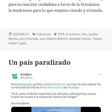
para la reacción ciudadana a favor de la Ertzaintza,
la tendremos para lo que estamos viendo y viviendo.
Publicado
Categorías
Etiquetas
2023/06/27
Columnas
EITB
,
Ertzaintza
,
GAL
,
Joseba
el
Rezola
,
Josu Erkoreka
,
Juan Alberto Belloch
,
Kandido Saseta
,
Twitter
,
Xabier Lapitz
Un país paralizado