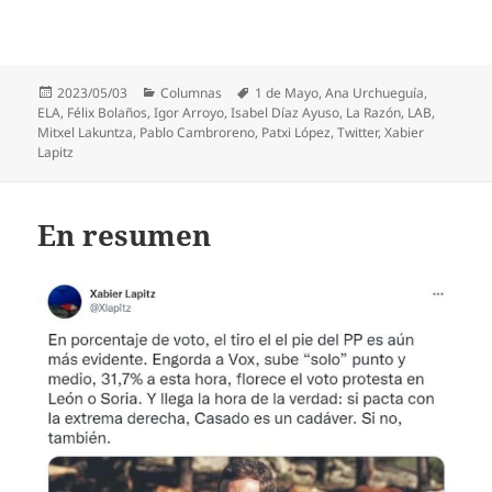
Publicado
Categorías
Etiquetas
2023/05/03
Columnas
1 de Mayo
,
Ana Urchueguía
,
el
ELA
,
Félix Bolaños
,
Igor Arroyo
,
Isabel Díaz Ayuso
,
La Razón
,
LAB
,
Mitxel Lakuntza
,
Pablo Cambroreno
,
Patxi López
,
Twitter
,
Xabier
Lapitz
En resumen