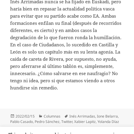
Inés Arrimadas nunca se ha fijado en Euskadi, pero
haría bien en repasar la actualidad política vasca
para evitar que su partido acabe como EA. Ambas
formaciones enfilan su final (después de recorridos
diferentes, es cierto) y en ambos casos la
degradación de lo que fueron ronda la humillación.
En el caso de Ciudadanos, lo sucedido en Castilla y
León es solo un capítulo más en su lenta agonía. La
caída de careta de Rivera, por supuesto, no ayuda,
pero aferrarse al último tablón es, simplemente,
innecesario. ¿Cómo salvarse en ese naufragio? No
tengo ni idea, pero sí que estamos viendo a otros
hundirse sin remedio.
Publicado
Categorías
Etiquetas
2022/02/15
Columnas
Inés Arrimadas
,
Ione Belarra
,
el
Pablo Casado
,
Pedro Sánchez
,
Twitter
,
Xabier Lapitz
,
Yolanda Díaz
Paginación