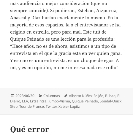
más audiencia o mejor consideración (que no
siempre coincide). Si pudieran, Esteban, Aizpurua,
Abascal y Díaz harían exactamente lo mismo. En la
mayoría de esos espacios, la o el entrevistador se ha
erigido en estrella, pero para mal. Este tuit de
Quique Peinado es una lección para la profesión:
“Hace años, no es de ahora, asistimos a un tipo de
entrevista en el que la gracia está en ver quién gana.
Y eso no es una entrevista: es un choque de egos. A
mí, y es mi opinión, no me interesa nada ese rollo”.
Publicado
Categorías
Etiquetas
2023/06/30
Columnas
Alberto Núñez Feijóo
,
Bilbao
,
El
el
Diario
,
ELA
,
Ertzaintza
,
Jumbo-Visma
,
Quique Peinado
,
Soudal-Quick
Step
,
Tour de France
,
Twitter
,
Xabier Lapitz
Qué error