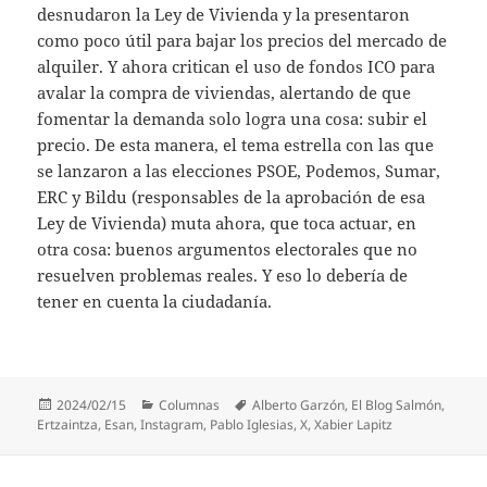
desnudaron la Ley de Vivienda y la presentaron
como poco útil para bajar los precios del mercado de
alquiler. Y ahora critican el uso de fondos ICO para
avalar la compra de viviendas, alertando de que
fomentar la demanda solo logra una cosa: subir el
precio. De esta manera, el tema estrella con las que
se lanzaron a las elecciones PSOE, Podemos, Sumar,
ERC y Bildu (responsables de la aprobación de esa
Ley de Vivienda) muta ahora, que toca actuar, en
otra cosa: buenos argumentos electorales que no
resuelven problemas reales. Y eso lo debería de
tener en cuenta la ciudadanía.
Publicado
Categorías
Etiquetas
2024/02/15
Columnas
Alberto Garzón
,
El Blog Salmón
,
el
Ertzaintza
,
Esan
,
Instagram
,
Pablo Iglesias
,
X
,
Xabier Lapitz