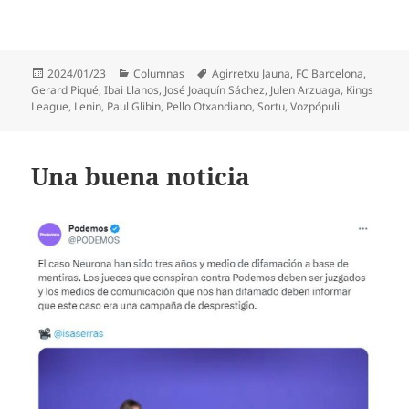
Publicado
Categorías
Etiquetas
2024/01/23
Columnas
Agirretxu Jauna
,
FC Barcelona
,
el
Gerard Piqué
,
Ibai Llanos
,
José Joaquín Sáchez
,
Julen Arzuaga
,
Kings
League
,
Lenin
,
Paul Glibin
,
Pello Otxandiano
,
Sortu
,
Vozpópuli
Una buena noticia