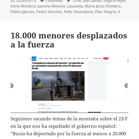
Publicado
Categorías
Etiquetas
2026/05/15
Columnas
15-M
,
Ibai Llanos
,
Íñigo Errejón
,
el
Irene Montero
,
Juanma Moreno
,
Lauaxeta
,
María Jesús Montero
,
Pablo Iglesias
,
Pedro Sánchez
,
Pello Otxandiano
,
Pilar Alegría
,
X
18.000 menores desplazados
a la fuerza
Seguimos sacando temas de la montaña sobre el 23-F
en la que nos ha sepultado el gobierno español:
“Rusia ha deportado por la fuerza al menos a 20.000