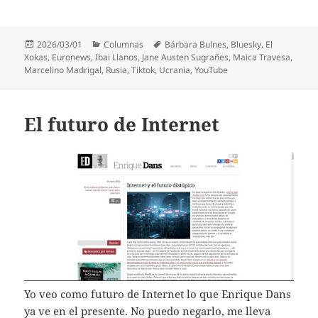
Publicado
Categorías
Etiquetas
2026/03/01
Columnas
Bárbara Bulnes
,
Bluesky
,
El
el
Xokas
,
Euronews
,
Ibai Llanos
,
Jane Austen Sugrañes
,
Maica Travesa
,
Marcelino Madrigal
,
Rusia
,
Tiktok
,
Ucrania
,
YouTube
El futuro de Internet
Yo veo como futuro de Internet lo que Enrique Dans
ya ve en el presente. No puedo negarlo, me lleva