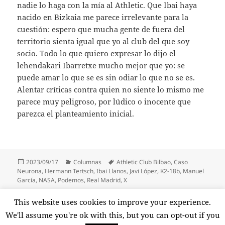
nadie lo haga con la mía al Athletic. Que Ibai haya
nacido en Bizkaia me parece irrelevante para la
cuestión: espero que mucha gente de fuera del
territorio sienta igual que yo al club del que soy
socio. Todo lo que quiero expresar lo dijo el
lehendakari Ibarretxe mucho mejor que yo: se
puede amar lo que se es sin odiar lo que no se es.
Alentar críticas contra quien no siente lo mismo me
parece muy peligroso, por lúdico o inocente que
parezca el planteamiento inicial.
Publicado
Categorías
Etiquetas
2023/09/17
Columnas
Athletic Club Bilbao
,
Caso
el
Neurona
,
Hermann Tertsch
,
Ibai Llanos
,
Javi López
,
K2-18b
,
Manuel
García
,
NASA
,
Podemos
,
Real Madrid
,
X
Paginación
This website uses cookies to improve your experience.
PÁGINA
1
de
We'll assume you're ok with this, but you can opt-out if you
entradas