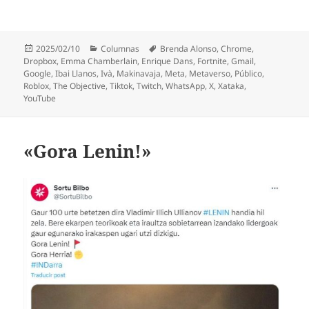
Publicado
Categorías
Etiquetas
2025/02/10
Columnas
Brenda Alonso
,
Chrome
,
el
Dropbox
,
Emma Chamberlain
,
Enrique Dans
,
Fortnite
,
Gmail
,
Google
,
Ibai Llanos
,
Ivà
,
Makinavaja
,
Meta
,
Metaverso
,
Público
,
Roblox
,
The Objective
,
Tiktok
,
Twitch
,
WhatsApp
,
X
,
Xataka
,
YouTube
«Gora Lenin!»