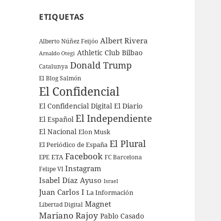
ETIQUETAS
Albert Rivera
Alberto Núñez Feijóo
Athletic Club Bilbao
Arnaldo Otegi
Donald Trump
Catalunya
El Blog Salmón
El Confidencial
El Confidencial Digital
El Diario
El Independiente
El Español
El Nacional
Elon Musk
El Plural
El Periódico de España
Facebook
ETA
EPE
FC Barcelona
Instagram
Felipe VI
Isabel Díaz Ayuso
Israel
Juan Carlos I
La Información
Magnet
Libertad Digital
Mariano Rajoy
Pablo Casado