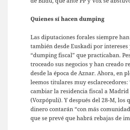
de Bildu, que ante PP y Vox se abstuv
Quienes sí hacen dumping
Las diputaciones forales siempre ha
también desde Euskadi por intereses p
“dumping fiscal” que practicaban. Pe
troceado sus negocios y han creado re
desde la época de Aznar. Ahora, en pl
leemos titulares muy esclarecedores:
cambiar la residencia fiscal a Madri
(Vozpópuli). Y después del 28-M, los 
dinero contarán “con más comunidade
que se prevé que habrá rebajas de im