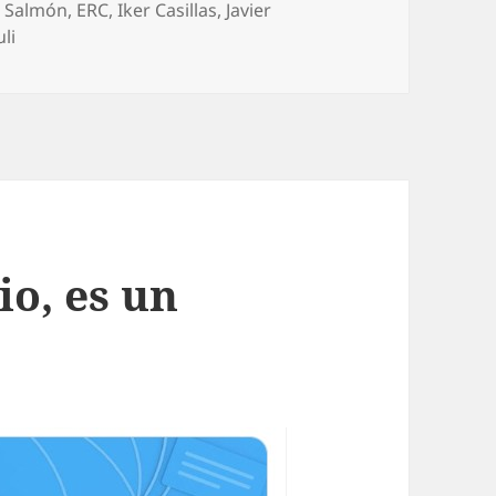
g Salmón
,
ERC
,
Iker Casillas
,
Javier
li
io, es un