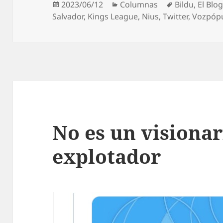
Publicado
Categorías
Etiquetas
2023/06/12
Columnas
Bildu
,
El Blo
el
Salvador
,
Kings League
,
Nius
,
Twitter
,
Vozpópu
No es un visionar
explotador