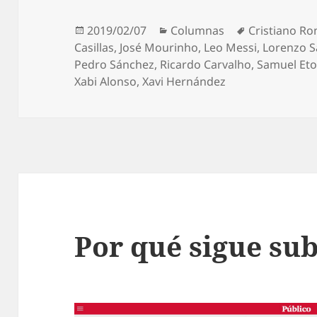
Publicado
Categorías
Etiquetas
2019/02/07
Columnas
Cristiano Ro
el
Casillas
,
José Mourinho
,
Leo Messi
,
Lorenzo S
Pedro Sánchez
,
Ricardo Carvalho
,
Samuel Eto
Xabi Alonso
,
Xavi Hernández
Por qué sigue sub