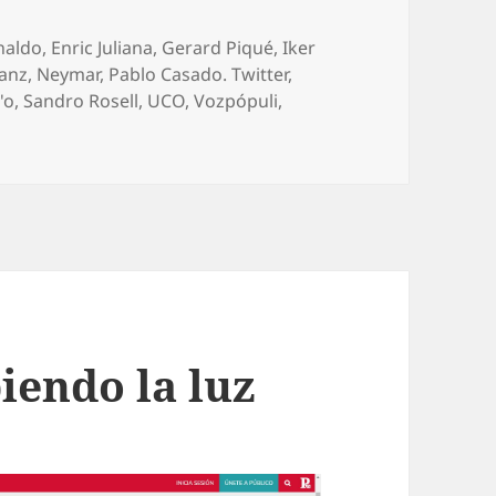
naldo
,
Enric Juliana
,
Gerard Piqué
,
Iker
anz
,
Neymar
,
Pablo Casado. Twitter
,
'o
,
Sandro Rosell
,
UCO
,
Vozpópuli
,
iendo la luz