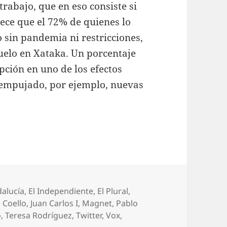
trabajo, que en eso consiste si
ece que el 72% de quienes lo
sin pandemia ni restricciones,
uelo en Xataka. Un porcentaje
pción en uno de los efectos
 empujado, por ejemplo, nuevas
dalucía
,
El Independiente
,
El Plural
,
 Coello
,
Juan Carlos I
,
Magnet
,
Pablo
o
,
Teresa Rodríguez
,
Twitter
,
Vox
,