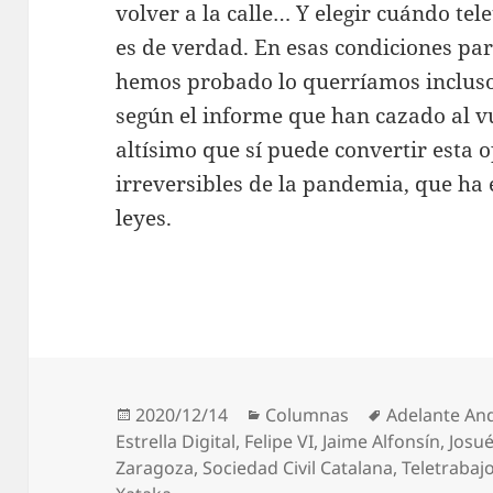
volver a la calle… Y elegir cuándo tele
es de verdad. En esas condiciones par
hemos probado lo querríamos incluso 
según el informe que han cazado al v
altísimo que sí puede convertir esta o
irreversibles de la pandemia, que ha
leyes.
Publicado
Categorías
Etiquetas
2020/12/14
Columnas
Adelante An
el
Estrella Digital
,
Felipe VI
,
Jaime Alfonsín
,
Josué
Zaragoza
,
Sociedad Civil Catalana
,
Teletrabaj