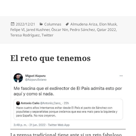
Publicado
Categorías
Etiquetas
2022/12/21
Columnas
Almudena Ariza
,
Elon Musk
,
el
Felipe VI
,
Jared Kushner
,
Òscar Nin
,
Pedro Sánchez
,
Qatar 2022
,
Teresa Rodríguez
,
Twitter
El reto que tenemos
La prensa tradicional tiene ante sí un reto fabuloso