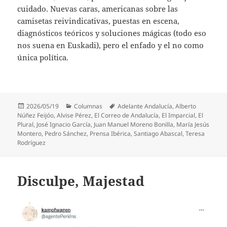
cuidado. Nuevas caras, americanas sobre las
camisetas reivindicativas, puestas en escena,
diagnósticos teóricos y soluciones mágicas (todo eso
nos suena en Euskadi), pero el enfado y el no como
única política.
Publicado
Categorías
Etiquetas
2026/05/19
Columnas
Adelante Andalucía
,
Alberto
el
Núñez Feijóo
,
Alvise Pérez
,
El Correo de Andalucía
,
El Imparcial
,
El
Plural
,
José Ignacio García
,
Juan Manuel Moreno Bonilla
,
María Jesús
Montero
,
Pedro Sánchez
,
Prensa Ibérica
,
Santiago Abascal
,
Teresa
Rodríguez
Disculpe, Majestad