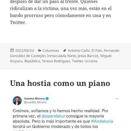
después de dar un paso al frente. Quienes
ridiculizan a la víctima, una vez más, están en el
bando prorruso pero cómodamente en casa y en
Twitter.
Publicado
Categorías
Etiquetas
2022/06/24
Columnas
Antonio Caño
,
El País
,
Fernando
el
González de Castejón
,
Inmaculada Nieto
,
Jesús Barcos
,
Miguel
Aizpuru
,
República
,
Teresa Rodríguez
,
Twitter
,
Ucrania
Una hostia como un piano