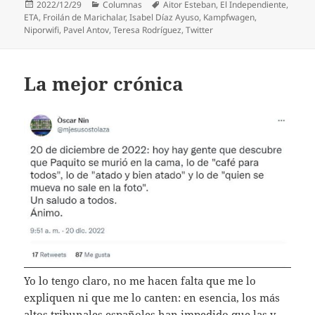
Publicado
Categorías
Etiquetas
2022/12/29
Columnas
Aitor Esteban
,
El Independiente
,
el
ETA
,
Froilán de Marichalar
,
Isabel Díaz Ayuso
,
Kampfwagen
,
Niporwifi
,
Pavel Antov
,
Teresa Rodríguez
,
Twitter
La mejor crónica
Yo lo tengo claro, no me hacen falta que me lo
expliquen ni que me lo canten: en esencia, los más
altos tribunales españoles han impedido que las y